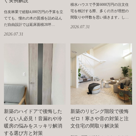
ぐ実例解説
積水ハウスで予算6000万円の注文住
宅を検討する際、多くの方が理想の
住友林業で総額4,000万円の予算を立
間取りや坪数を思い描きます。し…
てても、憧れの木の質感を詰め込ん
だ自由設計では延床面積28坪…
2026.07.31
2026.07.31
新築のハイドアで後悔した
新築のリビング階段で後悔
くない人必見！音漏れや冷
ゼロ！寒さや音の対策と注
暖房の悩みをスッキリ解消
文住宅の間取り解決策
する選び方と対策