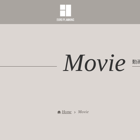
Movie
動
Home
Movie