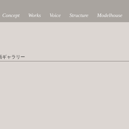
Concept
Works
Voice
Structure
Modelhouse
画ギャラリー