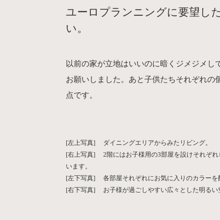
ユーロプランニングに要望し
い。
以前の家が立地はいいのに暗くジメジメし
お願いしました。あと子供たちそれぞれの
点です。
[左上写真] ダイニングエリアからみたリビング。
[右上写真] 2階にはお子様用の3部屋を設けそれぞ
います。
[左下写真] 各部屋それぞれにお気に入りのカラーを
[右下写真] お子様が過ごしやすい広々とした明る