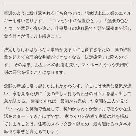
毎週のように繰り返される打ち合わせは、想像以上に夫婦のエネル
ギーを奪い去ります。 「コンセントの位置ひとつ」「壁紙の色ひ
とつ」で意見が食い違い、仕事帰りの疲れ果てた頭で深夜まで話し
合う日々が何ヶ月も続きます。
決定しなければならない事柄があまりにも多すぎるため、脳の許容
量を超えて合理的な判断ができなくなる「決定疲労」に陥るので
す。 その結果、お互いへの配慮を失い、マイホームうつや夫婦関
係の悪化を招くことになります。
念願の新居に引っ越したにもかかわらず、そこには険悪な空気が漂
い、家を見るたびに「あの苦しい打ち合わせの日々」を思い出して
息が詰まる。 建売であれば、最初から完成した空間を二人で見て
「いいね」と笑顔で合意して、契約からわずか数ヶ月で穏やかな生
活をスタートできたはずです。 家づくりの過程で家族の絆を損ね
てしまうことは、住宅のスペック云々以前の、最も避けるべき本末
転倒な事態と言えるでしょう。