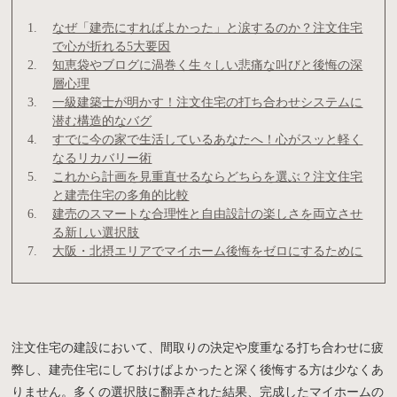
なぜ「建売にすればよかった」と涙するのか？注文住宅
で心が折れる5大要因
知恵袋やブログに渦巻く生々しい悲痛な叫びと後悔の深
層心理
一級建築士が明かす！注文住宅の打ち合わせシステムに
潜む構造的なバグ
すでに今の家で生活しているあなたへ！心がスッと軽く
なるリカバリー術
これから計画を見重直せるならどちらを選ぶ？注文住宅
と建売住宅の多角的比較
建売のスマートな合理性と自由設計の楽しさを両立させ
る新しい選択肢
大阪・北摂エリアでマイホーム後悔をゼロにするために
注文住宅の建設において、間取りの決定や度重なる打ち合わせに疲
弊し、建売住宅にしておけばよかったと深く後悔する方は少なくあ
りません。多くの選択肢に翻弄された結果、完成したマイホームの