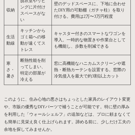
脱衣室やリビ
壁のデッドスペースに、下地に合わせ
ングに片付け
収納
たDIY用の可動棚（ガチャ柱）を取り
スペースがな
付ける。費用は2万〜3万円程度
い
キッチンから
キャスター付きのスマートなワゴンを
生活
ゴミ箱への移
導入。一時的な物置きや作業台として
動線
動が遠くてス
も機能し、歩数を削減できる
トレス
断熱性能を削
寒
窓に高機能なハニカムスクリーンや遮
ってしまい、
さ・
熱・断熱カーテンを設置する。窓際の
特定の部屋が
暑さ
冷気侵入を最大で約3割以上カット
冷える
このように、住み心地の悪さはちょっとした家具のレイアウト変更
や、市販の優秀なDIYパーツで補うことが可能です。特に壁の厚み
を利用した「ウォールシェルフ」の追加などは、プロに頼まなくて
も簡単に見栄え良く仕上げられます。諦める前に、少しだけ工夫の
余地を探してみませんか。