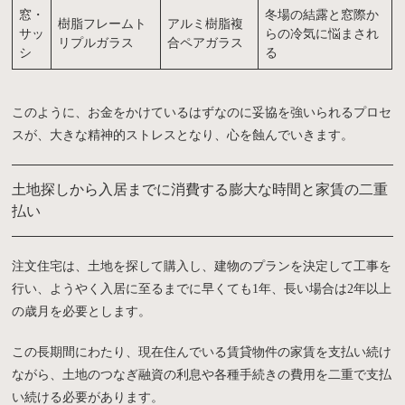
窓・
冬場の結露と窓際か
樹脂フレームト
アルミ樹脂複
サッ
らの冷気に悩まされ
リプルガラス
合ペアガラス
シ
る
このように、お金をかけているはずなのに妥協を強いられるプロセ
スが、大きな精神的ストレスとなり、心を蝕んでいきます。
土地探しから入居までに消費する膨大な時間と家賃の二重
払い
注文住宅は、土地を探して購入し、建物のプランを決定して工事を
行い、ようやく入居に至るまでに早くても1年、長い場合は2年以上
の歳月を必要とします。
この長期間にわたり、現在住んでいる賃貸物件の家賃を支払い続け
ながら、土地のつなぎ融資の利息や各種手続きの費用を二重で支払
い続ける必要があります。