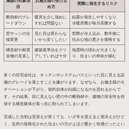
減額の対象項
お施主様の受け止
実際に発生するリスク
目
め方
断熱材のグレ
暖房を少し強めに
結露が発生しやすくなり、
ードダウン
すれば問題ない
冷暖房費が毎月高騰する
窓サッシの仕
見た目は変わらな
窓際が冷え込み、数年後に
様変更
いから安くしたい
住み心地の悪さを後悔する
構造材や耐震
建築基準法をクリ
地震時の揺れが大きくな
金物の見直し
アしていれば十分
り、住まいの寿命が縮む
多くの住宅会社は、キッチンやシステムバスといった目に見える設
備のグレードを落とすことを嫌がります。なぜなら、お施主様のモ
チベーションが下がり、契約自体が白紙になるのを恐れるからで
す。その結果、目に見えない壁の中の断熱材や、建物の安全性を担
保する構造躯体が真っ先に削られてしまいます。
完成した当初は見栄えが良くても、いざ冬を迎えると底冷えがひど
く、近所の規格化された住まいの方がよほど暖かく快適だったとい