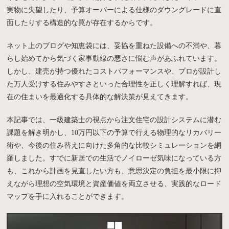
実物に失望したり、予算オーバーによる仕様のダウングレードに直
面したりする構造的な罠が存在するからです。
ネット上のブログや知恵袋には、妥協を重ねた設備への不満や、暮
らし始めてから気づく家事動線の悪さに悩む声があふれています。
しかし、建売が持つ優れたコストパフォーマンスや、プロが設計し
た万人受けする住みやすさといった合理性を正しく理解すれば、現
在の住まいを最適化する具体的な解決策が見えてきます。
本記事では、一級建築士の視点から注文住宅の設計システムに潜む
課題を解き明かし、10万円以下の予算で行える物理的なリカバリー
術や、今後の住み替えに向けた多角的な比較シミュレーションを網
羅しました。すでに新居での生活でノイローゼ気味になっている方
も、これから計画を見直したい方も、意思決定の負担を最小限に抑
えながら理想の空気環境と資産価値を両立させる、実践的なロード
マップを手に入れることができます。