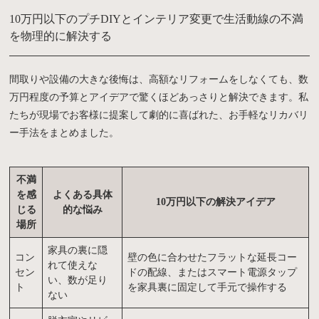
10万円以下のプチDIYとインテリア変更で生活動線の不満
を物理的に解決する
間取りや設備の大きな後悔は、高額なリフォームをしなくても、数
万円程度の予算とアイデアで驚くほどあっさりと解決できます。私
たちが現場でお客様に提案して劇的に喜ばれた、お手軽なリカバリ
ー手法をまとめました。
不満
を感
よくある具体
10万円以下の解決アイデア
じる
的な悩み
場所
家具の裏に隠
コン
壁の色に合わせたフラットな延長コー
れて使えな
セン
ドの配線、またはスマート電源タップ
い、数が足り
ト
を家具裏に固定して手元で操作する
ない