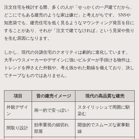
注文住宅を検討する際、多くの人が「せっかくの一戸建てだから、
どこにでもある建売のような家は嫌だ」と考えがちです。 SNSや
知恵袋でも、建売住宅を低く見るようなマウンティング発言を目に
することがあり、それが「注文で建てなければ」という見栄や焦り
を生む原因になります。
しかし、現代の分譲住宅のクオリティは劇的に進化しています。
大手ハウスメーカーやデザインに強いビルダーが手掛ける物件は、
トレンドを押さえた外観や、考え抜かれた動線を備えており、決し
てチープなものではありません。
項目
昔の建売イメージ
現代の高品質な建売
外観デザイ
スタイリッシュで周囲に馴
画一的で安っぽい
ン
染む
効率重視の細切れ
開放的でスムーズな家事動
間取り設計
部屋
線