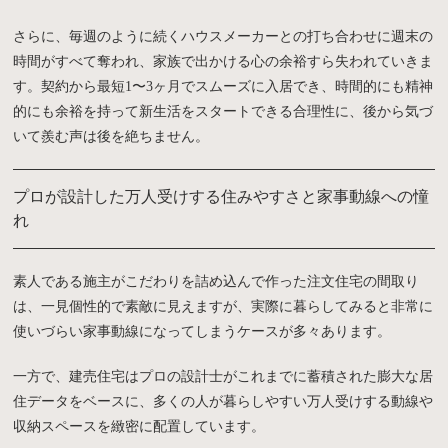
さらに、毎週のように続くハウスメーカーとの打ち合わせに週末の
時間がすべて奪われ、家族で出かける心の余裕すら失われていきま
す。契約から最短1〜3ヶ月でスムーズに入居でき、時間的にも精神
的にも余裕を持って新生活をスタートできる合理性に、後から気づ
いて羨む声は後を絶ちません。
プロが設計した万人受けする住みやすさと家事動線への憧
れ
素人である施主がこだわりを詰め込んで作った注文住宅の間取り
は、一見個性的で素敵に見えますが、実際に暮らしてみると非常に
使いづらい家事動線になってしまうケースが多々あります。
一方で、建売住宅はプロの設計士がこれまでに蓄積された膨大な居
住データをベースに、多くの人が暮らしやすい万人受けする動線や
収納スペースを緻密に配置しています。