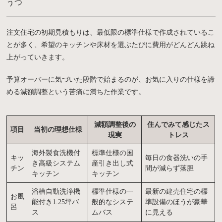
うつ
注文住宅の初期見積もりは、最低限の標準仕様で作成されているこ
とが多く、希望のキッチンや床材を選ぶたびに費用がどんどん跳ね
上がっていきます。
予算オーバーに気づいた段階で始まるのが、お気に入りの仕様を諦
める減額調整という苦痛に満ちた作業です。
減額調整後の
住んでみて感じたス
項目
当初の理想仕様
現実
トレス
海外製食洗機付
標準仕様の国
キッ
毎日の食器洗いの手
き高級システム
産引き出し式
チン
間が減らず落胆
キッチン
キッチン
浴槽自動洗浄機
標準仕様の一
最新の建売住宅の標
お風
能付き1.25坪バ
般的なシステ
準設備のほうが豪華
呂
ス
ムバス
に見える