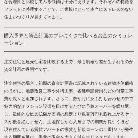
な合理性と比較してみる価値は十分にあります。それぞれの特徴を
フラットに整理することで、ご家族にとって本当にストレスのない
住まいづくりが見えてきます。
購入予算と資金計画のブレにくさで比べるお金のシミュレ
ーション
注文住宅と建売住宅を比較する上で、最も明確な差が生まれるのが
資金計画の透明性です。
注文住宅の場合、初期の資金計画書に記載されている建物本体価格
のほかに、地盤改良工事や外構工事、各種申請費用などの付帯工事
費が次々と追加されます。さらに、数か月に及ぶ打ち合わせの中で
魅力的なオプション設備を目にするたびに予算オーバーを繰り返
し、最終的な総支払額が当初の想定より数百万円も膨れ上がるケー
モデルハウス
見学会・
お問い合わせ・
スが後を絶ちません。土地探しから入居までの期間が長引くほど、
来場予約
イベント情報
資料請求
現在住んでいる賃貸アパートの家賃と新規ローンの二重払いが発生
する期間も延び、手元の現金を大きく減らすリスクがあります。