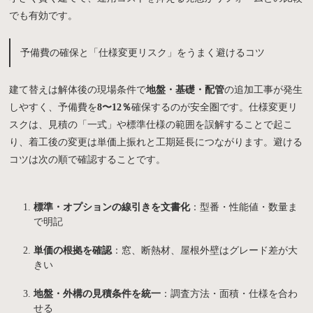
でも有効です。
予備費の確保と「仕様変更リスク」をうまく避けるコツ
建て替えは解体後の現場条件で
地盤・基礎・配管
の追加工事が発生
しやすく、予備費を
8〜12％
確保するのが安全圏です。仕様変更リ
スクは、見積の「一式」や標準仕様の範囲を誤解することで起こ
り、着工後の変更は単価上振れと工期延長につながります。避ける
コツは次の順で確認することです。
標準・オプションの線引きを文書化
：型番・性能値・数量ま
で明記
単価の根拠を確認
：窓、断熱材、屋根外壁はグレード差が大
きい
地盤・外構の見積条件を統一
：調査方法・面積・仕様を合わ
せる