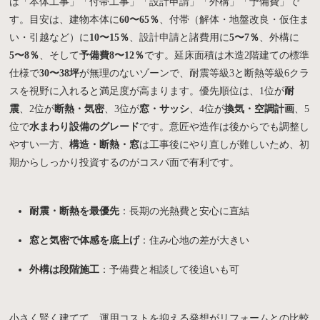
は「本体工事」「付帯工事」「設計申請」「外構」「予備費」で
す。目安は、建物本体に
60〜65％
、付帯（解体・地盤改良・仮住ま
い・引越など）に
10〜15％
、設計申請と諸費用に
5〜7％
、外構に
5〜8％
、そして
予備費8〜12％
です。延床面積は木造2階建ての標準
仕様で
30〜38坪
が無理のないゾーンで、耐震等級3と断熱等級6クラ
スを視野に入れると満足度が高まります。優先順位は、1位が
耐
震
、2位が
断熱・気密
、3位が
窓・サッシ
、4位が
換気・空調計画
、5
位で
水まわり設備のグレード
です。意匠や造作は後からでも調整し
やすい一方、
構造・断熱・窓
は工事後にやり直しが難しいため、初
期からしっかり投資するのがコスパ面で有利です。
耐震・断熱を最優先
：長期の光熱費と安心に直結
窓と気密で体感を底上げ
：住み心地の差が大きい
外構は段階施工
：予備費と相談して後追いも可
小さく賢く建てて、運用コストを抑える発想がリフォームとの比較