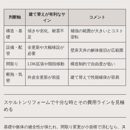
建て替えが有利なサ
判断軸
コメント
イン
構造・基
傾きや劣化、耐震不
補強の範囲が大きいとコスト
礎
足
逆転
設備・配
全更新や大幅移設が
壁床天井の解体復旧が広範囲
管
必要
間取り
LDK拡張や階段移動
構造制約で自由度が低い
断熱・気
外皮全更新が前提
建て替えで性能確保が容易
密
スケルトンリフォームで十分な時とその費用ラインを見極
める
基礎や躯体の健全性が保たれ、間取り変更が小規模で済むなら、
ス