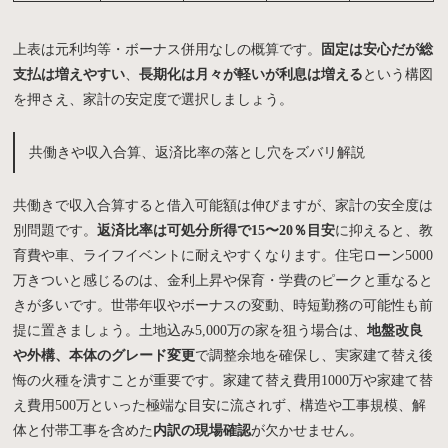
上表は元利均等・ボーナス併用なしの概算です。
固定は安心だが総
支払は増えやすい
、
長期化は月々が軽いが利息は増える
という構図
を押さえ、家計の安定度で選択しましょう。
共働きや収入合算、返済比率の落とし穴をズバリ解説
共働きで収入合算すると借入可能額は伸びますが、家計の安全度は
別問題です。
返済比率は可処分所得で15〜20％目安
に抑えると、教
育費や車、ライフイベントに耐えやすくなります。住宅ローン5000
万きついと感じるのは、金利上昇や保育・学費のピークと重なると
きが多いです。世帯年収やボーナスの変動、時短勤務の可能性も前
提に置きましょう。土地込み5,000万の家を狙う場合は、
地盤改良
や外構、本体のグレード変更
で調整余地を確保し、実家建て替え後
悔の火種を潰すことが重要です。家建て替え費用1000万や家建て替
え費用500万といった極端な目安に流されず、構造や工事規模、解
体と付帯工事を含めた
内訳の現場確認
が欠かせません。