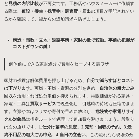
と見積の内訳比較
が不可欠です。工務店やハウスメーカーに依頼す
る際は、
仮設・養生・残置物・調査費・届出
の項目が明記されてい
るかを確認して、後からの追加請求を防ぎましょう。
構造・階数・立地・道路事情・家財の量で変動。事前の把握が
コストダウンの鍵！
解体前にできる家財処分で費用をセーブする裏ワザ
家財の残置は解体費用を押し上げるため、
自分で減らすほどコスト
は下がります
。可燃・不燃・資源の分別を進め、
自治体の粗大ごみ
回収
を活用すれば処分単価を抑えられます。再販価値がある家具・
家電・工具は
買取サービス
で現金化し、引越時の荷物も圧縮できま
す。衣類や本はフリマや寄付で早めに放出し、
危険物や家電リサイ
クル対象品
は指定ルートで処理して追加費を避けましょう。段取り
は次の通りです。
1.仕分け基準の決定、2.売却・回収の予約、3.最
終不用品の粗大ごみ申込、4.当日の立会い
。この流れなら現場の分