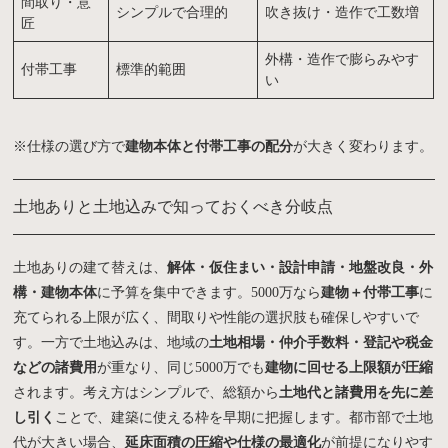
間取り・意
シンプルで合理的
吹き抜け・造作で工数増
匠
外構・造作で膨らみやす
付帯工事
標準的範囲
い
※仕様の選び方で
建物本体と付帯工事の配分
が大きく変わります。
土地ありと土地込みで知っておくべき分岐点
土地ありの建て替えは、
解体・仮住まい・設計申請・地盤改良・外
構・建物本体
に予算を集中できます。5000万なら
建物＋付帯工事
に
充てられる上限が広く、間取りや性能の選択肢も確保しやすいで
す。一方で土地込みは、地域の
土地相場・仲介手数料・登記や税金
などの諸費用
が重なり、同じ5000万でも
建物に回せる上限額が圧縮
されます。考え方はシンプルで、総額から
土地代と諸費用を先に差
し引く
ことで、建築に使える枠を早期に把握します。都市部で土地
代が大きい場合、
延床面積の圧縮や仕様の最適化
が前提になりやす