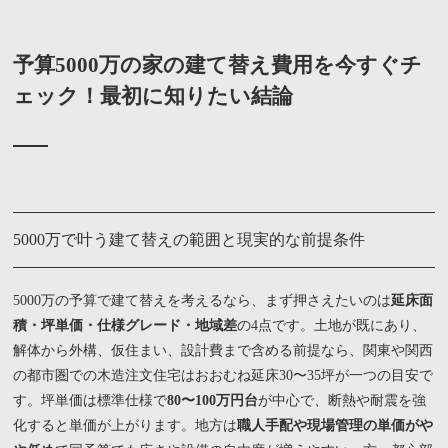
予算5000万の家の建て替え費用を今すぐチ
ェック！最初に知りたい結論
5000万で叶う建て替えの範囲と現実的な前提条件
5000万の予算で建て替えを考えるなら、まず押さえたいのは
延床面
積・坪単価・仕様グレード・地域差
の4点です。土地が既にあり、
解体から外構、仮住まい、設計費まで含める前提なら、関東や関西
の都市圏での木造注文住宅はおおむね延床30〜35坪が一つの目安で
す。坪単価は標準仕様で
80〜100万円台
が中心で、断熱や耐震を強
化すると単価が上がります。地方は
職人手配や現場管理の単価がや