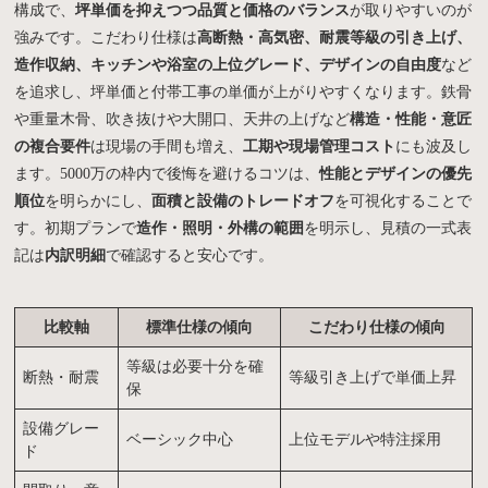
構成で、
坪単価を抑えつつ品質と価格のバランス
が取りやすいのが
強みです。こだわり仕様は
高断熱・高気密、耐震等級の引き上げ、
造作収納、キッチンや浴室の上位グレード、デザインの自由度
など
を追求し、坪単価と付帯工事の単価が上がりやすくなります。鉄骨
や重量木骨、吹き抜けや大開口、天井の上げなど
構造・性能・意匠
の複合要件
は現場の手間も増え、
工期や現場管理コスト
にも波及し
ます。5000万の枠内で後悔を避けるコツは、
性能とデザインの優先
順位
を明らかにし、
面積と設備のトレードオフ
を可視化することで
す。初期プランで
造作・照明・外構の範囲
を明示し、見積の一式表
記は
内訳明細
で確認すると安心です。
比較軸
標準仕様の傾向
こだわり仕様の傾向
等級は必要十分を確
断熱・耐震
等級引き上げで単価上昇
保
設備グレー
ベーシック中心
上位モデルや特注採用
ド