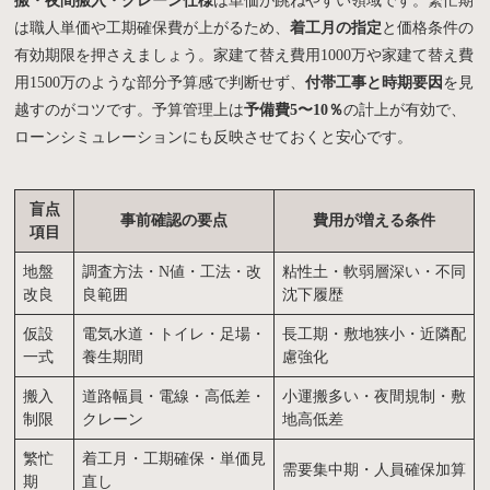
搬・夜間搬入・クレーン仕様
は単価が跳ねやすい領域です。繁忙期
は職人単価や工期確保費が上がるため、
着工月の指定
と価格条件の
有効期限を押さえましょう。家建て替え費用1000万や家建て替え費
用1500万のような部分予算感で判断せず、
付帯工事と時期要因
を見
越すのがコツです。予算管理上は
予備費5〜10％
の計上が有効で、
ローンシミュレーションにも反映させておくと安心です。
盲点
事前確認の要点
費用が増える条件
項目
地盤
調査方法・N値・工法・改
粘性土・軟弱層深い・不同
改良
良範囲
沈下履歴
仮設
電気水道・トイレ・足場・
長工期・敷地狭小・近隣配
一式
養生期間
慮強化
搬入
道路幅員・電線・高低差・
小運搬多い・夜間規制・敷
制限
クレーン
地高低差
繁忙
着工月・工期確保・単価見
需要集中期・人員確保加算
期
直し