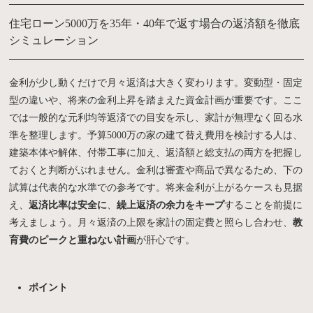
住宅ローン5000万を35年・40年で返す場合の返済額を徹底
シミュレーション
金利が少し動くだけで月々返済は大きく変わります。変動型・固定
型の違いや、将来の金利上昇を踏まえた資金計画が重要です。ここ
では一般的な元利均等返済での目安を示し、家計が無理なく回る水
準を整理します。予算5000万の家の建て替え費用を検討する人は、
建築本体や解体、付帯工事に加え、返済額と総支払の両方を把握し
ておくと判断がぶれません。金利は審査や商品で異なるため、下の
試算は代表的な水準での参考です。将来金利が上がるケースも見据
え、
返済比率は安全に
、
繰上返済の余力をキープ
することを前提に
考えましょう。月々返済の上限を家計の固定費と照らし合わせ、
教
育費のピークと重ねない計画
が肝心です。
ポイント