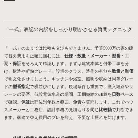
「一式」表記の内訳をしっかり明かさせる質問テクニック
「一式」のままでは比較も交渉もできません。予算5000万の家の建
て替え費用を正確に掴むには、
仕様・数量・メーカー・型番・工
期・保証
をそろえて確認します。まずは建物本体と付帯工事を分
け、構造や断熱グレード、設備のクラス、造作の有無を
数量と単価
で明文化させましょう。キッチンや浴室、照明や収納は同等グレー
ドの
型番指定
で横並びにします。現場条件も重要で、搬入経路やク
レーンの要否、仮設電気水道の期間、工期短縮の加算を
日数ベース
で確認。
保証
は部位別年数と範囲、免責を質問します。これでハウ
スメーカーと工務店、設計事務の見積もりを
同じ比較軸
で判断でき
ます。家建て替え費用のブレを抑え、不要な上振れを防げます。