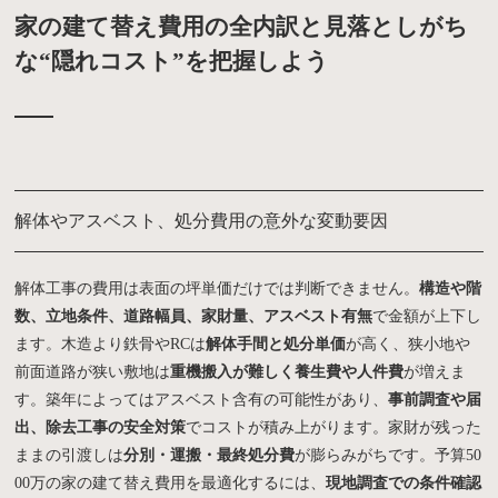
家の建て替え費用の全内訳と見落としがち
な“隠れコスト”を把握しよう
解体やアスベスト、処分費用の意外な変動要因
解体工事の費用は表面の坪単価だけでは判断できません。
構造や階
数、立地条件、道路幅員、家財量、アスベスト有無
で金額が上下し
ます。木造より鉄骨やRCは
解体手間と処分単価
が高く、狭小地や
前面道路が狭い敷地は
重機搬入が難しく養生費や人件費
が増えま
す。築年によってはアスベスト含有の可能性があり、
事前調査や届
出、除去工事の安全対策
でコストが積み上がります。家財が残った
ままの引渡しは
分別・運搬・最終処分費
が膨らみがちです。予算50
00万の家の建て替え費用を最適化するには、
現地調査での条件確認