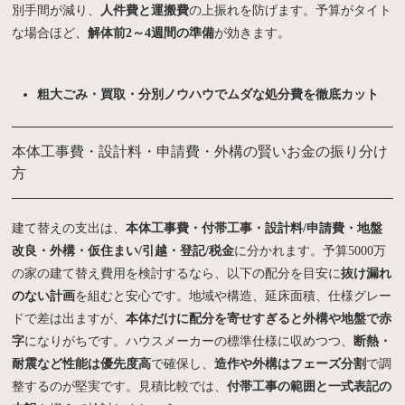
別手間が減り、
人件費と運搬費
の上振れを防げます。予算がタイト
な場合ほど、
解体前2～4週間の準備
が効きます。
粗大ごみ・買取・分別ノウハウでムダな処分費を徹底カット
本体工事費・設計料・申請費・外構の賢いお金の振り分け
方
建て替えの支出は、
本体工事費・付帯工事・設計料/申請費・地盤
改良・外構・仮住まい/引越・登記/税金
に分かれます。予算5000万
の家の建て替え費用を検討するなら、以下の配分を目安に
抜け漏れ
のない計画
を組むと安心です。地域や構造、延床面積、仕様グレー
ドで差は出ますが、
本体だけに配分を寄せすぎると外構や地盤で赤
字
になりがちです。ハウスメーカーの標準仕様に収めつつ、
断熱・
耐震など性能は優先度高
で確保し、
造作や外構はフェーズ分割
で調
整するのが堅実です。見積比較では、
付帯工事の範囲と一式表記の