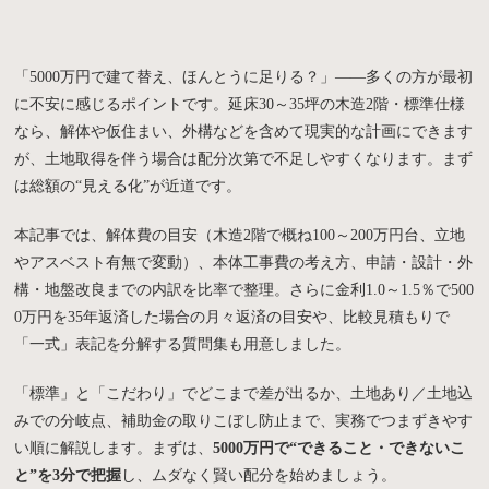
「5000万円で建て替え、ほんとうに足りる？」——多くの方が最初
に不安に感じるポイントです。延床30～35坪の木造2階・標準仕様
なら、解体や仮住まい、外構などを含めて現実的な計画にできます
が、土地取得を伴う場合は配分次第で不足しやすくなります。まず
は総額の“見える化”が近道です。
本記事では、解体費の目安（木造2階で概ね100～200万円台、立地
やアスベスト有無で変動）、本体工事費の考え方、申請・設計・外
構・地盤改良までの内訳を比率で整理。さらに金利1.0～1.5％で500
0万円を35年返済した場合の月々返済の目安や、比較見積もりで
「一式」表記を分解する質問集も用意しました。
「標準」と「こだわり」でどこまで差が出るか、土地あり／土地込
みでの分岐点、補助金の取りこぼし防止まで、実務でつまずきやす
い順に解説します。まずは、
5000万円で“できること・できないこ
と”を3分で把握
し、ムダなく賢い配分を始めましょう。