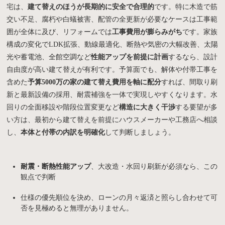
宅は、
建て替えのほうが長期的に安全で合理的
です。特に木造で筋
交い不足、腐朽や白蟻被害、配管の全更新が必要なケースは工事範
囲が全体に及び、リフォームでは
工事費用が膨らみがち
です。家族
構成の変化でLDK拡張、動線最適化、断熱や気密の大幅改善、太陽
光や蓄電池、全館空調など
性能アップを前提に計画
するなら、設計
自由度が高い建て替えが有利です。予算面でも、解体や付帯工事を
含めた
予算5000万の家の建て替え費用を軸に配分
すれば、間取り刷
新と最新設備の採用、耐震補強を一体で実現しやすくなります。水
回りの全面移設や階段位置変更など
構造に大きく干渉
する要望が多
い方は、最初から建て替えを前提にハウスメーカーや工務店へ相談
し、
本体と付帯の内訳を明確化
して判断しましょう。
耐震・断熱性能アップ
、大改造・水回り刷新が必須なら、この
観点で判断
仕様の優先順位を決め、ローンの月々返済と照らし合わせて可
否を見極めると無理がありません。