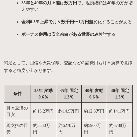
35年と40年の月々差は数万円
で、返済総額は40年の方が増
えやすい
金利0.5％上昇で月々数千円〜1万円超
変化することがある
ボーナス併用は安全余白がある世帯のみ
検討する
補足として、団信や火災保険、登記などの諸費用も月々換算で意識
すると精度が上がります。
35年 変動
35年 固定
40年 変動
40年 固定
条件
0.6％
1.3％
0.6％
1.3％
月々返済の
約13.2万円
約14.9万円
約12.3万円
約14.1万円
目安
総支払の目
約5530万
約6270万
約5900万
約6780万
安
円
円
円
円