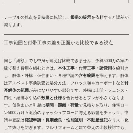
テーブルの観点を見積書に転記し、
根拠の提示
を依頼すると誤差が
減ります。
工事範囲と付帯工事の差を正面から比較できる視点
同じ「総額」でも中身が違えば比較できません。予算5000万の家の
建て替え費用を組むときは、
本体工事・付帯工事・諸費用
を線引き
し、解体・外構・仮住まい・各種申請の
含有範囲
を揃えます。解体
はアスベスト事前調査と処分方法、ブロック塀やカーポートなど
付
帯解体の範囲
が差になりやすい部分です。外構は土間・フェンス・
門柱・給排水引込の
数量と仕様
を合わせるとブレが小さくなりま
す。仮住まいと引越は
期間・距離・荷量
で見積りを取り、住宅ロー
ン5000万月々返済のキャッシュフローに与える影響をチェック。申
請や登記は
確認申請・長期優良・性能証明・不動産登記
をリスト化
して抜けを防ぎます。フルリフォームと建て替えの比較検討でも、