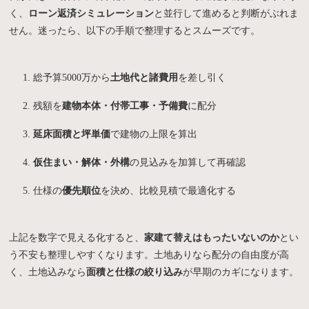
く、
ローン返済シミュレーション
と並行して進めると判断がぶれま
せん。迷ったら、以下の手順で整理するとスムーズです。
総予算5000万から
土地代と諸費用
を差し引く
残額を
建物本体・付帯工事・予備費
に配分
延床面積と坪単価
で建物の上限を算出
仮住まい・解体・外構
の見込みを加算して再確認
仕様の
優先順位
を決め、比較見積で最適化する
上記を数字で見える化すると、
家建て替えはもったいないのか
とい
う不安も整理しやすくなります。土地ありなら配分の自由度が高
く、土地込みなら
面積と仕様の絞り込み
が早期のカギになります。