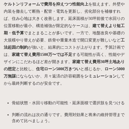
ケルトンリフォームで費用を抑えつつ性能向上
を狙えます。外壁や
内装を撤去して断熱・配管・電気を更新し、劣化部分を補修すれ
ば、住み心地は大きく改善します。延床面積が30坪前後で水回りの
位置移動が最小、構造補強が限定的なケースは、
建て替えより短工
期・低予算
でまとまることが多いです。一方で、地盤改良や基礎の
大規模やり替えが必要、鉄骨や重量木造で開口変更が難しいなど
工
法起因の制約
が強いと、結果的にコストが上がります。予算計画で
は、
家建て替え費用1500万〜では不足
する可能性が高く、性能やデ
ザインにこだわるほど差が開きます。
家建て替え費用30坪土地あり
の想定
と比較し、
住宅ローン5000万きつい
と感じるか、
ローン5000
万無謀
にならないか、月々返済の許容範囲を
シミュレーション
して
から最終判断するのが安全です。
骨組状態・水回り移動の可能性・延床面積で選択肢を見つける
判断の流れは次の通りです。費用対効果と将来の維持管理まで
含めて比べましょう。