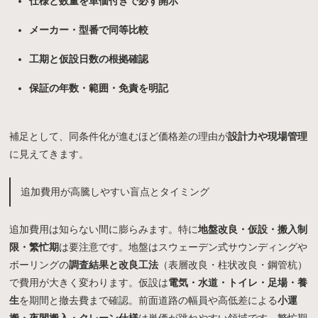
仕様と数量を単価付きで必ず開示
メーカー・型番で同等比較
工期と仮設日数の根拠確認
保証の年数・範囲・免責を明記
補足として、同条件化が進むほど価格差の理由が
設計力や現場管理
に見えてきます。
追加費用が高騰しやすい盲点とタイミング
追加費用は知らない間に膨らみます。特に
地盤改良・仮設・搬入制
限・繁忙期
は要注意です。地盤はスウェーデン式サウンディングや
ボーリングの
調査結果と改良工法
（表層改良・柱状改良・鋼管杭）
で費用が大きく変わります。仮設は
電気・水道・トイレ・足場・養
生
を期間と撤去費まで確認。前面道路の幅員や高低差による
小運