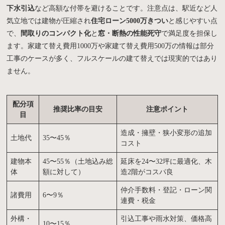
下水引込
など高額な付帯を避けることです。注意点は、駅近など人
気立地では建物が圧縮され
住宅ローン5000万きつい
と感じやすい点
で、
間取りのコンパクト化
と
窓・断熱の性能死守
で満足度を担保し
ます。家建て替え費用1000万や家建て替え費用500万の情報は部分
工事のケースが多く、フルスケールの建て替えでは現実的ではあり
ません。
配分項
推奨比率の目安
注意ポイント
目
造成・擁壁・狭小変形の追加
土地代
35〜45％
コスト
建物本
45〜55％（土地込み総
延床を24〜32坪に最適化、木
体
額に対して）
造2階がコスパ良
仲介手数料・登記・ローン関
諸費用
6〜9％
連費・税金
外構・
引込工事や雨水対策、価格高
10〜15％