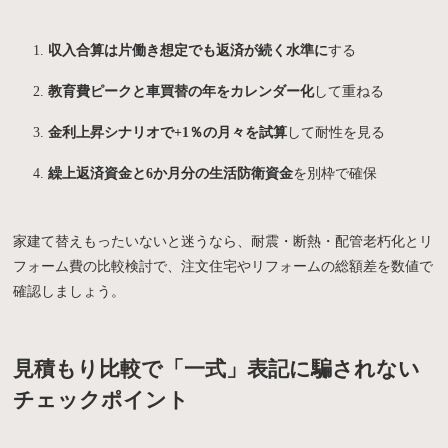
収入合算は片働き想定でも返済が続く水準に
する
教育費ピークと車買替の年をカレンダー化
して重ねる
金利上昇シナリオで+1％の月々を試算
して耐性を見る
繰上返済資金と6か月分の生活防衛資金
を別枠で確保
家建て替えもったいないと迷うなら、耐震・断熱・配管老朽化とリ
フォーム費の比較検討で、注文住宅やリフォームの総額差を数値で
確認しましょう。
見積もり比較で「一式」表記に騙されない
チェックポイント