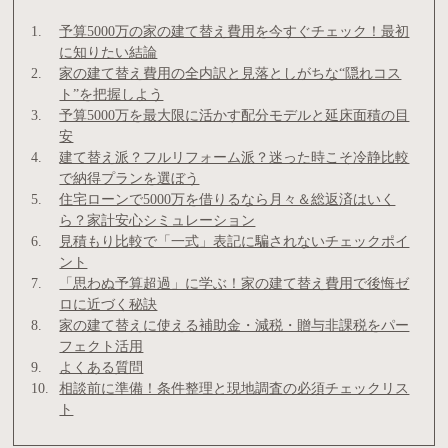
予算5000万の家の建て替え費用を今すぐチェック！最初
に知りたい結論
家の建て替え費用の全内訳と見落としがちな“隠れコス
ト”を把握しよう
予算5000万を最大限に活かす配分モデルと延床面積の目
安
建て替え派？フルリフォーム派？迷った時こそ冷静比較
で納得プランを選ぼう
住宅ローンで5000万を借りるなら月々＆総返済はいく
ら？家計安心シミュレーション
見積もり比較で「一式」表記に騙されないチェックポイ
ント
「思わぬ予算超過」に学ぶ！家の建て替え費用で後悔ゼ
ロに近づく秘訣
家の建て替えに使える補助金・減税・贈与非課税をパー
フェクト活用
よくある質問
相談前に準備！条件整理と現地調査の必須チェックリス
ト