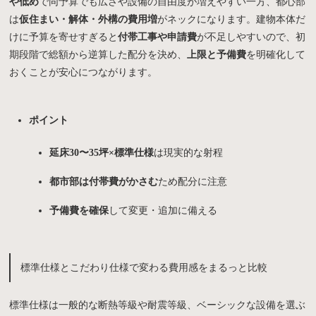
や低め
で同予算でも広さや設備の自由度が増えやすい一方、都心部
は
仮住まい・解体・外構の費用増
がネックになります。建物本体だ
けに予算を寄せすぎると
付帯工事や申請費
が不足しやすいので、初
期段階で総額から逆算した配分を決め、
上限と予備費
を明確化して
おくことが安心につながります。
ポイント
延床30〜35坪×標準仕様
は現実的な射程
都市部は付帯費がかさむ
ため配分に注意
予備費を確保
して変更・追加に備える
標準仕様とこだわり仕様で変わる費用感をまるっと比較
標準仕様は一般的な断熱等級や耐震等級、ベーシックな設備を選ぶ