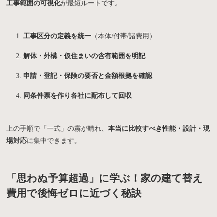
工事範囲の可視化
が最短ルートです。
工事区分の定義を統一
（本体/付帯/諸費用）
解体・外構・仮住まいの含有範囲を明記
申請・登記・保険の要否と金額根拠を確認
同条件票を作り各社に配布して回収
上の手順で「一式」の霧が晴れ、
本当に比較すべき性能・設計・現
場対応
に集中できます。
「思わぬ予算超過」に学ぶ！家の建て替え
モデルハウス
見学会・
お問い合わせ・
費用で後悔ゼロに近づく秘訣
来場予約
イベント情報
資料請求