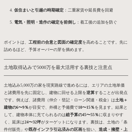
仮住まいと引越の時期確定
：二重家賃や延長費を回避
電気・照明・造作の確定を前倒し
：着工後の追加を防ぐ
ポイントは、
工程前の合意と図面の確定度
を高めることです。先に
詰めるほど、予算オーバーの芽を摘めます。
土地取得込みで5000万を最大活用する裏技と注意点
土地込み5,000万の家を現実路線で進めるには、エリアの土地単価
と諸費用を先に固定し、建物に回せる上限を
逆算
することが出発点
です。例えば、諸費用（仲介・登記・ローン関連・税金）は
土地＋
建物の6〜9％
が目安で、外構と予備費で
10〜15％
を見ます。結果と
して、建物本体に充てられるのは
総予算の45〜55％
に収まりやす
く、延床は
24〜32坪
がターゲットになります。裏技は、土地の「条
件付販売」や
既存インフラ引込済みの区画
を狙い、
造成・擁壁・上