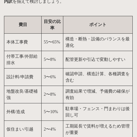
内訳
を揃えて検討しましょう。
目安の比
費目
ポイント
率
構造・断熱・設備のバランスを最
本体工事費
55〜65%
適化
付帯工事/外部給
5〜8%
配管更新や引込で変動しやすい
排水
確認申請、構造計算、各種調査を
設計料/申請費
3〜6%
含む
地盤改良/基礎補
調査結果で増減、予備費の確保が
2〜8%
強
有効
駐車場・フェンス・門まわりは後
外構/造成
5〜10%
回し可
工期延長で賃料が増えるため管理
仮住まい/引越
2〜4%
が重要