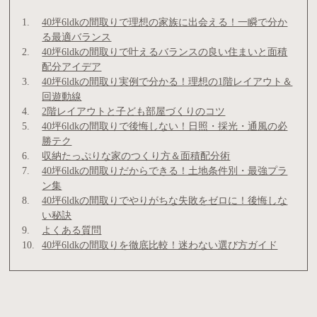
40坪6ldkの間取りで理想の家族に出会える！一瞬で分か
る最適バランス
40坪6ldkの間取りで叶えるバランスの良い住まいと面積
配分アイデア
40坪6ldkの間取り実例で分かる！理想の1階レイアウト＆
回遊動線
2階レイアウトと子ども部屋づくりのコツ
40坪6ldkの間取りで後悔しない！日照・採光・通風の必
勝テク
収納たっぷりな家のつくり方＆面積配分術
40坪6ldkの間取りだからできる！土地条件別・最強プラ
ン集
40坪6ldkの間取りでやりがちな失敗をゼロに！後悔しな
い秘訣
よくある質問
40坪6ldkの間取りを徹底比較！迷わない選び方ガイド