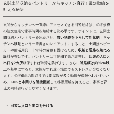
玄関土間収納＆パントリーからキッチン直行！最短動線を
叶える秘訣
玄関からキッチンへ一直線にアクセスできる回遊動線は、40坪規模
の注文住宅で家事時間を短縮する決め手です。ポイントは、玄関土
間収納とパントリーを連続させ、
買い物袋を下ろして即収納→キッ
チンへ移動
という一筆書きのレイアウトにすること。土間はベビー
カーや部活用具、非常時の備蓄も置けるため、
収納と通路を兼ねる
設計
が有効です。パントリーは可動棚で高さ調整し、
回遊の入口と
出口を2カ所
確保すれば渋滞を防げます。さらに
通路幅は約90cm以
上
を基準にすると、家族がすれ違う場面でもストレスが少なくなり
ます。40坪6ldkの間取りでは部屋数が多く動線が複雑化しやすいた
め、
LDKと水回りを近接配置
して移動距離を抑えると、家事と育
児の同時進行がしやすくなります。
回遊は入口と出口を分ける