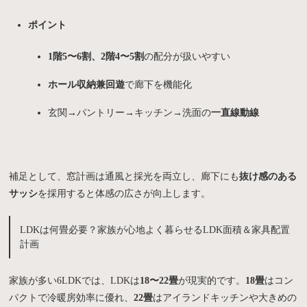
ポイント
1階5〜6割、2階4〜5割
の配分が扱いやすい
ホール収納兼回遊
で廊下を機能化
玄関→パントリー→キッチン→洗面の
一直線動線
補足として、窓計画は通風と採光を両立し、廊下にも
抜け感のある
サッシ
を採用すると体感の広さが向上します。
LDKは何畳必要？家族が心地よく暮らせるLDK面積＆家具配置
計画
家族が多い6LDKでは、LDKは
18〜22畳
が現実的です。
18畳
はコン
パクトで冷暖房効率に優れ、
22畳
はアイランドキッチンや大きめの