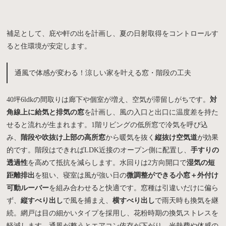
補足として、庇や軒の出を計画し、夏の日射取得をコントロールす
ると住環境が安定します。
通風で体感が変わる！涼しい家を叶える窓・階段の工夫
40坪6ldkの間取りは廊下や個室が増え、空気が滞留しがちです。
対
角線上に給気と排気の窓
を計画し、風の入口と出口に温度差を持た
せると流れが生まれます。1階リビングの低所窓で冷気を呼び込
み、
階段や吹抜け上部の高所窓
から暖気を抜く
縦抜け空気道
が効果
的です。階段はできればLDK近接のオープン側に配置し、
手すりの
透過性
を高めて抵抗を減らします。水回りは2方向開口で
湿気の短
距離排出
を狙い、寝室は風が強い日の
微調整ができる小窓＋外付け
可動ルーバー
を組み合わせると快適です。窓種は引違いだけに偏ら
ず、
縦すべり出し
で風を捕まえ、
横すべり出し
で雨天時も換気を継
続。網戸は目の細かいタイプを採用し、花粉時期の換気ストレスを
軽減します。通風が整うとエアコン依存が下がり、光熱費や体感の