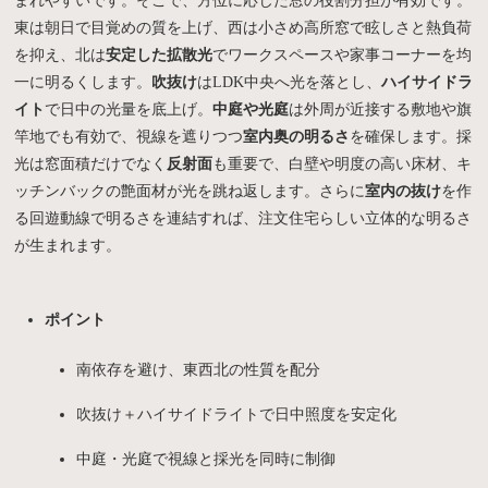
まれやすいです。そこで、方位に応じた窓の役割分担が有効です。
東は朝日で目覚めの質を上げ、西は小さめ高所窓で眩しさと熱負荷
を抑え、北は
安定した拡散光
でワークスペースや家事コーナーを均
一に明るくします。
吹抜け
はLDK中央へ光を落とし、
ハイサイドラ
イト
で日中の光量を底上げ。
中庭や光庭
は外周が近接する敷地や旗
竿地でも有効で、視線を遮りつつ
室内奥の明るさ
を確保します。採
光は窓面積だけでなく
反射面
も重要で、白壁や明度の高い床材、キ
ッチンバックの艶面材が光を跳ね返します。さらに
室内の抜け
を作
る回遊動線で明るさを連結すれば、注文住宅らしい立体的な明るさ
が生まれます。
ポイント
南依存を避け、東西北の性質を配分
吹抜け＋ハイサイドライトで日中照度を安定化
中庭・光庭で視線と採光を同時に制御