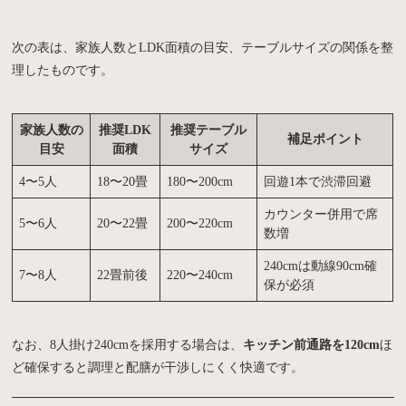
次の表は、家族人数とLDK面積の目安、テーブルサイズの関係を整
理したものです。
家族人数の
推奨LDK
推奨テーブル
補足ポイント
目安
面積
サイズ
4〜5人
18〜20畳
180〜200cm
回遊1本で渋滞回避
カウンター併用で席
5〜6人
20〜22畳
200〜220cm
数増
240cmは動線90cm確
7〜8人
22畳前後
220〜240cm
保が必須
なお、8人掛け240cmを採用する場合は、
キッチン前通路を120cm
ほ
ど確保すると調理と配膳が干渉しにくく快適です。