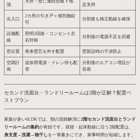
天井・壁に連続合板下地
強
定支持
2カ所の引き戸＋個別施錠
出入口
分割後も独立動線を確保
可
設備配
照明2回路・コンセント左
分割後の電源不足を回避
線
右対称
窓位置
将来壁芯を外す配置
壁新設時の干渉防止
空調計
追加用電源・ドレン待ち配
分割後のエアコン増設が
画
管
容易
セカンド洗面台・ランドリールームは2階が正解？配置ベ
ストプラン
家族が多い6LDKでは、朝の混雑解消に
2階セカンド洗面台とランド
リールームの集約
が有効です。就寝・起床動線に沿う2階配置は、
身支度→洗濯→物干し
を一筆書きにでき、家事時間が短縮します。