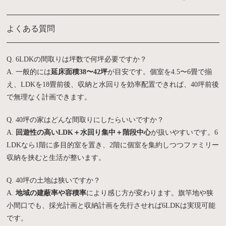
よくある質問
Q. 6LDKの間取りは坪数で何坪必要ですか？
A. 一般的には
延床面積38〜42坪
が目安です。個室を4.5〜6畳で揃
え、LDKを18畳前後、収納と水回りを効率配置できれば、40坪前後
で無理なく計画できます。
Q. 40坪の家はどんな間取りにしたらいいですか？
A.
回遊性の高いLDK＋水回り集中＋階段中心
が扱いやすいです。6
LDKなら1階に多目的室を置き、2階に個室を集約しつつファミリー
収納を挟むと生活が整います。
Q. 40坪の土地は狭いですか？
A.
地域の建蔽率や容積率
により感じ方が変わります。旗竿地や狭
小間口でも、採光計画と収納計画を先行させれば6LDKは実現可能
です。