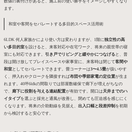
数値の裏付けがあると、施工前の使い勝手をイメージしやすくなり
ます。
和室や客間をセパレートする多目的スペース活用術
6LDK 何人家族かにより使い方は変わりますが、1階に
独立性の高
い多目的室
を設けると、来客対応や在宅ワーク、将来の親世帯の寝
室にも対応できます。
引き戸でリビングと緩やかにつなげる
と、普
段は開け放してプレイスペースや家事室に、来客時は閉じて
客間や
和室
としてセパレートできます。畳コーナーは
3〜4.5畳
が扱いやす
く、押入れやクロークを隣接すれば
布団や季節家電の定位置
が生ま
れます。40坪6ldkの間取りでは部屋数確保で廊下が増えがちなの
で、
廊下に役割を与える連結配置
が有効です。開口は
天井までのハ
イタイプ
を選ぶと採光と通風が改善し、閉めても圧迫感を感じにく
くなります。将来の介助動線を見据え、
出入口幅と段差抑制
を初期
から検討すると安心です。