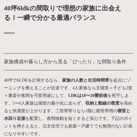
40坪6ldkの間取りで理想の家族に出会え
る！一瞬で分かる最適バランス
家族構成や暮らし方から見る「ぴったり」な間取り条件
40坪で6LDKを計画するなら、
家族の人数と生活時間帯
を起点にゾ
ーニングを整えることが近道です。4人家族なら主寝室＋子ども2室
＋書斎や客間を可変用途にして、
LDKは18〜20畳前後
を死守しま
す。5〜6人家族は個室の最小化に走らず、
収納と動線の密度
を高め
ると快適度が上がります。二世帯寄りなら1階に親世帯用の
寝室と
水回り近接
を配置し、夜間移動を短くすると安心です。下記のポイ
ントを押さえると、注文住宅でも新築一戸建てでも無理のない計画
になりやすいです。