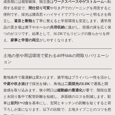
成長期には個室確保、独立後は
ワークスペースやゲストルーム
へ転
用する前提で、
間仕切り可変
や引き戸でのゾーニングを用意すると
便利です。採光は腰高窓＋ハイサイドでプライバシーと明るさを両
立し、
遮音と断熱
を丁寧に整えると学習環境も安定します。通学用
品の置き場は廊下やホールの
共用収納
に逃がし、部屋の床を広く保
つのがコツです。結果として、6LDKでもリビングの散らかりを抑
え、
家事と学習の両立
がしやすくなります。
土地の形や周辺環境で変わる40坪6ldkの間取りバリエーシ
ョン
敷地条件で最適解は変わります。旗竿地はプライバシー性を活かし
中庭や吹き抜け
で採光を補い、角地は
二面採光のLDK
で通風と開
放感を取り込みます。狭小間口は
縦動線の最適化
が要で、階段位置
と水回り集中で配管距離を短縮し、床面積のロスを削減します。駐
車は
並列1〜2台
を基本にし、玄関とキッチンの距離を短くすると荷
下ろしが楽になります。以下の比較で、土地タイプごとのコツを把