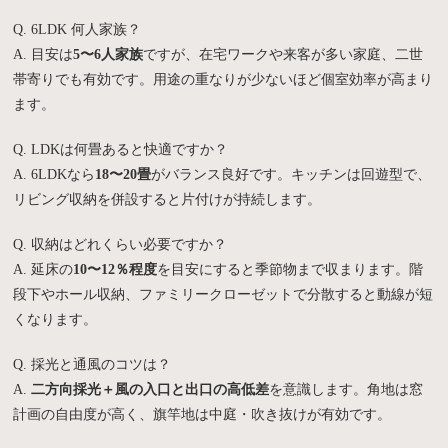
Q. 6LDK 何人家族？
A. 目安は
5〜6人家族
ですが、在宅ワークや来客が多い家庭、二世
帯寄りでも有効です。用途の重なりが少ないほど個室効率が高まり
ます。
Q. LDKは何畳あると快適ですか？
A. 6LDKなら
18〜20畳
がバランス良好です。キッチンは回遊型で、
リビング収納を併設すると片付けが持続します。
Q. 収納はどれくらい必要ですか？
A. 延床の
10〜12％程度
を目安にすると季節物まで収まります。階
段下やホール収納、ファミリークローゼットで分散すると動線が短
くなります。
Q. 採光と通風のコツは？
A.
二方向採光＋風の入口と出口の高低差
を意識します。角地は窓
計画の自由度が高く、旗竿地は中庭・吹き抜けが有効です。