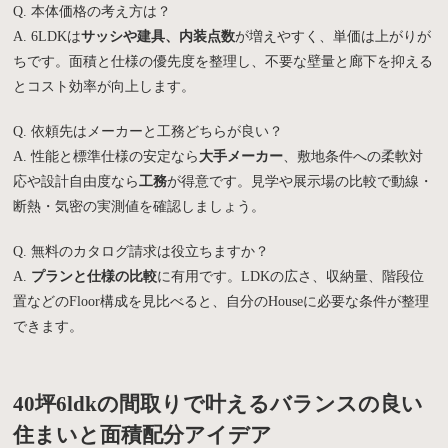
Q. 本体価格の考え方は？
A. 6LDKは
サッシや建具、内装点数
が増えやすく、単価は上がりが
ちです。面積と仕様の優先度を整理し、不要な壁量と廊下を抑える
とコスト効率が向上します。
Q. 依頼先はメーカーと工務どちらが良い？
A. 性能と標準仕様の安定なら
大手メーカー
、敷地条件への柔軟対
応や設計自由度なら
工務
が得意です。見学や展示場の比較で動線・
断熱・気密の実測値を確認しましょう。
Q. 無料のカタログ請求は役立ちますか？
A.
プランと仕様の比較
に有用です。LDKの広さ、収納量、階段位
置などのFloor構成を見比べると、自分のHouseに必要な条件が整理
できます。
40坪6ldkの間取りで叶えるバランスの良い
住まいと面積配分アイデア