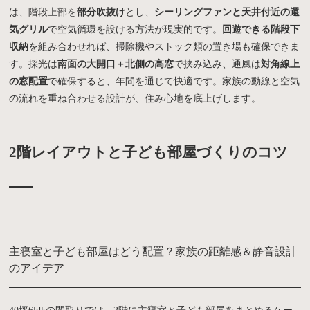
は、階段上部を
部分吹抜け
とし、
シーリングファンと天井付近の還
気グリル
で空気循環を設ける方法が現実的です。
回遊できる階段下
収納
を組み合わせれば、掃除機やストック類の置き場も確保できま
す。採光は
南面の大開口＋北側の高窓
で挟み込み、通風は
対角線上
の窓配置
で確保すると、年間を通じて快適です。家族の動線と空気
の流れを重ね合わせる設計が、住み心地を底上げします。
2階レイアウトと子ども部屋づくりのコツ
主寝室と子ども部屋はどう配置？家族の距離感＆静音設計
のアイデア