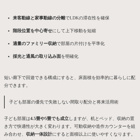
来客動線と家事動線の分離
でLDKの滞在性を確保
階段位置を中心寄せ
にして上下移動を短縮
適量のファミリー収納
で部屋の片付けを平準化
採光と通風の取り込み面
を明確化
短い廊下で回遊できる構成にすると、床面積を効率的に暮らしに配
分できます。
子ども部屋の優先で失敗しない間取り配分と将来活用術
子ども部屋は
4.5畳や5畳でも成立
しますが、机とベッド、収納の置
き方で快適性が大きく変わります。可動収納や造作カウンターを組
み合わせ、
収納一体設計
にすると面積以上に使いやすくなります。