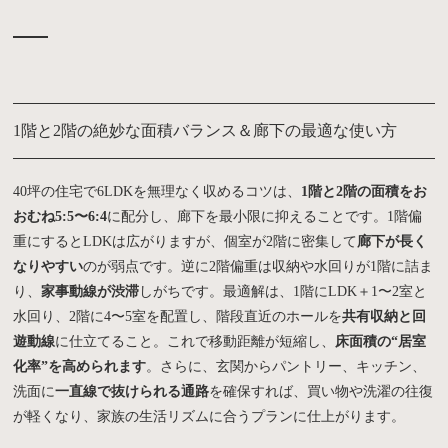
1階と2階の絶妙な面積バランス＆廊下の最適な使い方
40坪の住宅で6LDKを無理なく収めるコツは、
1階と2階の面積をお
おむね5:5〜6:4
に配分し、廊下を最小限に抑えることです。1階偏
重にするとLDKは広がりますが、個室が2階に密集して
廊下が長く
なりやすい
のが弱点です。逆に2階偏重は収納や水回りが1階に詰ま
り、
家事動線が渋滞
しがちです。最適解は、1階にLDK＋1〜2室と
水回り、2階に4〜5室を配置し、階段直近のホールを
共有収納と回
遊動線
に仕立てること。これで移動距離が短縮し、
床面積の“居室
化率”を高められます
。さらに、玄関からパントリー、キッチン、
洗面に
一直線で抜けられる通路
を確保すれば、買い物や洗濯の往復
が軽くなり、家族の生活リズムに合うプランに仕上がります。