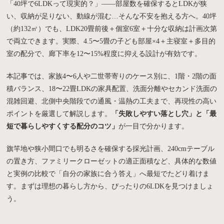
「40坪で6LDKって現実的？」――部屋数を確保するとLDKが狭
い、収納が足りない、動線が混む…そんな不安を抱える方へ。40坪
（約132㎡）でも、LDK20畳前後＋個室6室＋十分な収納は計画次第
で両立できます。実際、4.5〜5畳の子ども部屋×4＋主寝室＋多目的
室の配分で、廊下率を12〜15%程度に抑える設計が有効です。
本記事では、家族4〜6人や二世帯寄りのケース別に、1階・2階の面
積バランス、18〜22畳LDKの家具配置、洗面分離やセカンド洗面の
混雑回避、北側中央階段での通風・温熱の工夫まで、再現性の高い
ポイントを厳選して解説します。
「失敗しやすい落とし穴」と「最
短で暮らしやすくする配分のコツ」
が一目で分かります。
旗竿地や狭小間口でも明るさを確保する採光計画、240cmテーブル
の置き方、ファミリークローゼットの適正面積など、具体的な数値
と実例の比較で「自分の家族に合う答え」へ最短でたどり着けま
す。まずは理想の暮らし方から、ぴったりの6LDKを見つけましょ
う。