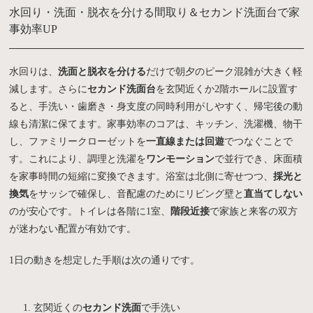
水回り・洗面・脱衣を分ける間取り＆セカンド洗面台で家
事効率UP
水回りは、
洗面と脱衣を分ける
だけで朝夕のピーク混雑が大きく軽
減します。さらに
セカンド洗面台
を玄関近くか2階ホールに設置す
ると、手洗い・歯磨き・身支度の同時利用がしやすく、帰宅後の動
線も清潔に保てます。家事効率のコアは、キッチン、洗濯機、物干
し、ファミリークローゼットを
一直線または回遊
でつなぐことで
す。これにより、調理と洗濯を
ワンモーション
で並行でき、床面積
を家事時間の短縮に変換できます。浴室は北側に寄せつつ、
採光と
換気
をサッシで確保し、音配慮のためにリビング壁と
直当てしない
のが安心です。トイレは各階に1室、
階段近接
で家族と来客の双方
が迷わない配置が有効です。
1日の動きを想定した手順は次の通りです。
玄関近くの
セカンド洗面
で手洗い