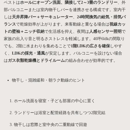
ベストは
ホールにオープン洗面、隣接して2～3畳のランドリー
、外
部バルコニーまたは室内物干しバーを連携させる構成です。室内干
しは
天井昇降バー＋サーキュレーター
、
24時間換気の給気・排気バ
ランス
で乾燥効率が上がります。来客動線と重なる場合は
視線カッ
トの壁袖＋ニッチ収納
で生活感を抑え、夜間は
人感センサー照明
で
家族の出入り音と明るさストレスを軽減します。40坪6ldkの間取り
でも、2階に水まわりを集めることで
1階LDKの広さを確保
しやす
く、
LDKの採光・通風
が安定します。バルコニーを設けない場合
は
ガス衣類乾燥機とドライルーム
の組み合わせが効率的です。
物干し・混雑緩和・朝ラク動線のヒント
ホール洗面を寝室・子ども部屋の中心に置く
ランドリーは浴室と配管経路を共有しつつ2階完結
物干しは窓際と室中央の二重動線で回遊