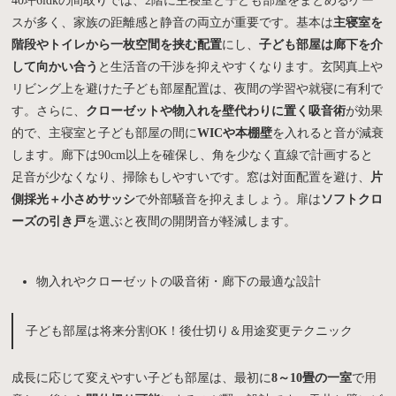
40坪6ldkの間取りでは、2階に主寝室と子ども部屋をまとめるケー
スが多く、家族の距離感と静音の両立が重要です。基本は
主寝室を
階段やトイレから一枚空間を挟む配置
にし、
子ども部屋は廊下を介
して向かい合う
と生活音の干渉を抑えやすくなります。玄関真上や
リビング上を避けた子ども部屋配置は、夜間の学習や就寝に有利で
す。さらに、
クローゼットや物入れを壁代わりに置く吸音術
が効果
的で、主寝室と子ども部屋の間に
WICや本棚壁
を入れると音が減衰
します。廊下は90cm以上を確保し、角を少なく直線で計画すると
足音が少なくなり、掃除もしやすいです。窓は対面配置を避け、
片
側採光＋小さめサッシ
で外部騒音を抑えましょう。扉は
ソフトクロ
ーズの引き戸
を選ぶと夜間の開閉音が軽減します。
物入れやクローゼットの吸音術・廊下の最適な設計
子ども部屋は将来分割OK！後仕切り＆用途変更テクニック
成長に応じて変えやすい子ども部屋は、最初に
8～10畳の一室
で用