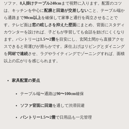
ソファ、
8人掛けテーブル240cm
まで視野に入ります。配置のコツ
は、キッチンを中心に
配膳と回遊が交差しない
こと、テーブル端か
ら通路まで
90cm以上
を確保して家事と通行を両立させることで
す。テレビ面は
窓の眩しさを抑えた壁面
にまとめ、背面にスタディ
カウンターを設ければ、子どもが学習しても会話を妨げにくくなり
ます。パントリーは
1.5〜2畳
を目安にし、玄関土間から直接アクセ
スできると荷運びが滑らかです。床仕上げはリビングとダイニング
を
同材で連続
させ、ラグやライティングでゾーニングすれば、面積
以上の広がりを感じられます。
家具配置の要点
テーブル端〜通路は
90〜100cm
確保
ソファ背面に回遊
を通して渋滞回避
パントリー1.5〜2畳
で日用品も一元管理