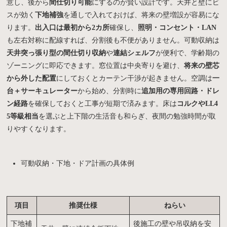
意し、後から
間仕切り可能
にするのが賢い設計です。天井と壁にビ
スが効く
下地補強
を通しで入れておけば、将来の壁増設が容易にな
ります。
出入口は最初から2カ所
確保し、
照明・コンセント・LAN
も左右対称に配線すれば、分割後も不便がありません。可動収納は
天井突っ張り型の間仕切り収納
や
連結シェルフ
が便利で、学齢期の
ゾーニングに即応できます。窓位置は中央寄りを避け、
将来の壁芯
から外した配置
にしておくとカーテン干渉が起きません。空調は
一
台＋サーキュレーター
から始め、分割時に
追加用の専用回路・ドレ
ン経路
を確保しておくと工事が短期で済みます。床は
コルクやLL4
5等級相当
を選ぶと上下階の生活音も和らぎ、夜間の勉強時間が取
りやすくなります。
可動収納・下地・ドア計画の具体例
項目
推奨仕様
ねらい
下地補
後施工の壁や吊収納を安