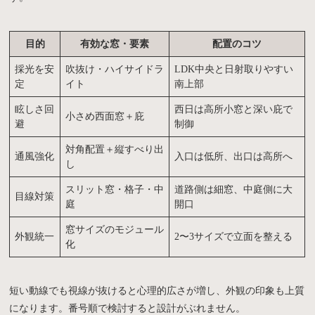
目的
有効な窓・要素
配置のコツ
採光を安
吹抜け・ハイサイドラ
LDK中央と日射取りやすい
定
イト
南上部
眩しさ回
西日は高所小窓と深い庇で
小さめ西面窓＋庇
避
制御
対角配置＋縦すべり出
通風強化
入口は低所、出口は高所へ
し
スリット窓・格子・中
道路側は細窓、中庭側に大
目線対策
庭
開口
窓サイズのモジュール
外観統一
2〜3サイズで立面を整える
化
モデルハウス
見学会・
お問い合わせ・
来場予約
イベント情報
資料請求
短い動線でも視線が抜けると心理的広さが増し、外観の印象も上質
になります。番号順で検討すると設計がぶれません。