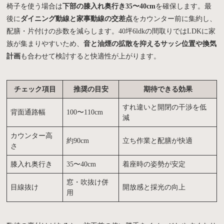
椅子を使う場合は
下部の膝入れ奥行き35〜40cm
を確保します。最
後に
ダイニング動線と家事動線の交差点
をカウンター前に集約し、
配膳・片付けの歩数を減らします。40坪6ldkの間取りではLDKに家
族が集まりやすいため、
音と油煙の拡散を抑えるサッシ位置や換気
計画
も合わせて検討すると快適性が上がります。
チェック項目
推奨の目安
期待できる効果
すれ違いと開閉の干渉を低
背面通路幅
100〜110cm
減
カウンター高
約90cm
立ち作業と配膳が快適
さ
膝入れ奥行き
35〜40cm
着座時の姿勢が安定
窓・吹抜け併
目線抜け
開放感と採光の向上
用