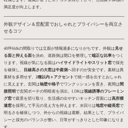
満足度が向上します。
外観デザイン＆窓配置でおしゃれとプライバシーを両立さ
せるコツ
40坪6ldkの間取りでは立面が情報過多になりがちです。外観は
見せ
る面と抑える面
を決め、道路側は開口を整理して
端正な比率
をつく
ります。視線が気になる面は
ハイサイドライトやスリット窓
で採光
を確保し、
目線高さの大窓は中庭側
へ回すのが安全です。素材は異
素材を多用せず、
2種以内＋アクセント
で統一感を出すとおしゃれ
に見えます。玄関は
袖壁や格子
でワンクッションを置き、夜間は
間
接照明
で玄関ポーチの明暗差を演出。LDKは
視線誘導のフレーミン
グ窓
で庭景を切り取り、生活感の出やすいキッチン背面には
高所横
連窓
を採用して手元の見え方を抑えます。水回りは
地窓や縦長窓
で
明るさを確保しつつ、外からの視線は遮断。結果として、プライバ
シーと採光のバランスが整い、日常がすっきりとした印象になりま
す。