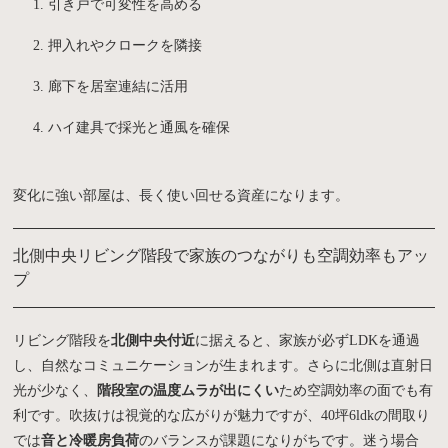
引き戸で可変性を高める
押入れやクロークを隣接
廊下を居室連結に活用
ハイ建具で採光と通風を確保
変化に強い部屋は、長く使い回せる資産になります。
北側中央リビング階段で家族のつながりも空調効率もアッ
プ
リビング階段を
北側中央付近
に据えると、家族が必ずLDKを通過
し、自然なコミュニケーションが生まれます。さらに北側は直射日
光が少なく、
階段室の温度ムラが出にくい
ため空調効率の面でも有
利です。吹抜けは視覚的な広がりが魅力ですが、40坪6ldkの間取り
では
音と冷暖房負荷
のバランスが課題になりがちです。迷う場合