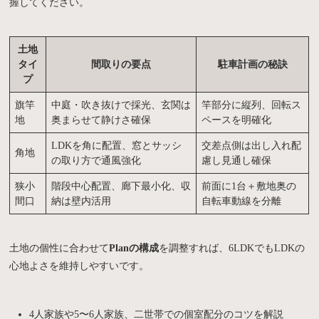
握してください。
土地
タイ
間取りの要点
駐車計画の秘訣
プ
旗竿
中庭・吹き抜けで採光、玄関は
竿部分に縦列、回転ス
地
奥まらせて静けさ確保
ペースを明確化
LDKを角に配置、窓とサッシ
交差点側は出し入れ配
角地
の取り方で通風強化
慮し見通し確保
狭小
階段中心配置、廊下最小化、収
前面に1台＋敷地奥の
間口
納は壁内活用
自転車動線を分離
土地の個性に合わせて
Planの構成
を調整すれば、6LDKでもLDKの
心地よさを維持しやすいです。
4人家族や5〜6人家族、二世帯での個室配分のコツを解説