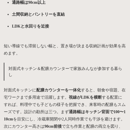
通路幅は90cm以上
土間収納とパントリーを直結
LDKと水回りを近接
短い導線でも滞留しない幅と、置き場が決まる収納計画が効果を高
めます。
対面式キッチン＆配膳カウンターで家族みんなが参加する暮ら
し
対面式キッチンに
配膳カウンターを一体化
すると、朝食や宿題、在
宅ワークまで多用途で活躍します。
視線がLDKを横断
する配置に
すれば、料理中でも子どもの様子を把握でき、来客時の配膳もスム
ーズです。設計の勘所は三つ。まず
通路幅はキッチン背面で100〜1
10cm
を目安にし、冷蔵庫開閉や2人同時作業でも干渉を避けます。
次にカウンター高さは
90cm前後
で立ち作業と配膳の両立を図り、