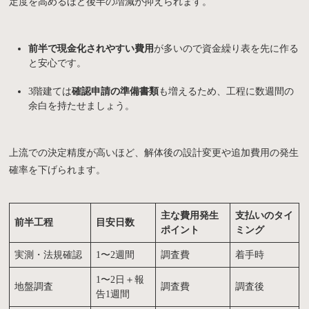
定度を高めるほど後半の増減が抑えられます。
前半で現金化されやすい費用
が多いので資金繰り表を先に作る
と安心です。
3階建ては
確認申請の準備書類
も増えるため、工程に数週間の
余白を持たせましょう。
上流での決定精度が高いほど、解体後の設計変更や追加費用の発生
確率を下げられます。
主な費用発生
支払いのタイ
前半工程
目安日数
ポイント
ミング
実測・法規確認
1〜2週間
調査費
着手時
1〜2日＋報
地盤調査
調査費
調査後
告1週間