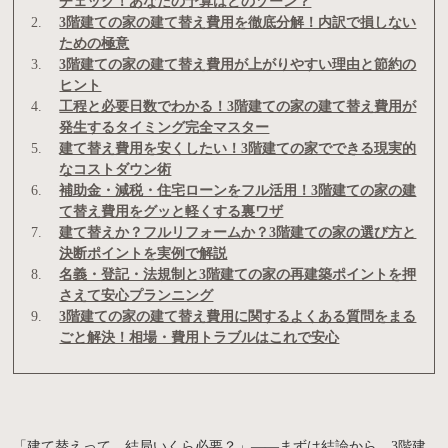
チェック！あなたの予算はどのゾーン？
3階建ての家の建て替え費用を徹底分解！内訳で損しない
ための極意
3階建ての家の建て替え費用が上がりやすい理由と節約の
ヒント
工程と必要日数でわかる！3階建ての家の建て替え費用が
発生するタイミング完全マスター
建て替え費用を安くしたい！3階建ての家でできる現実的
なコストダウン術
補助金・減税・住宅ローンをフル活用！3階建ての家の建
て替え費用をグッと軽くする裏ワザ
建て替えか？フルリフォームか？3階建ての家の選び方と
決断ポイントを実例で解説
名義・登記・法規制と3階建ての家の再建築ポイントを押
さえて安心プランニング
3階建ての家の建て替え費用に関するよくある質問をまる
ごと解決！相場・費用トラブルはこれで安心
「建て替えって、結局いくら必要？」——まずは結論から。3階建