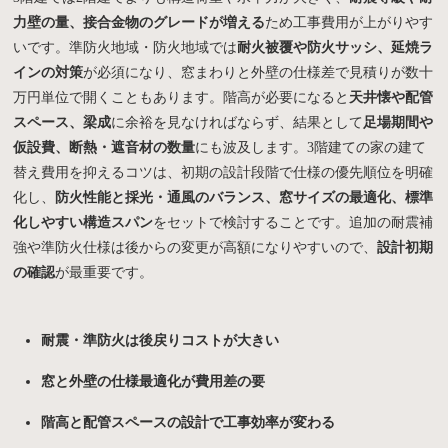
力壁の量、接合金物のグレードが増える
ため工事費用が上がりやす
いです。準防火地域・防火地域では
耐火被覆や防火サッシ、延焼ラ
インの対策
が必須になり、窓まわりと外壁の仕様差で見積りが数十
万円単位で開くこともあります。階高が必要になると
天井懐や配管
スペース、梁成
に余裕を見なければならず、結果として
足場期間や
仮設費、断熱・遮音材の数量
にも波及します。3階建ての家の建て
替え費用を抑えるコツは、初期の設計段階で仕様の優先順位を明確
化し、
防火性能と採光・通風のバランス、窓サイズの最適化、標準
化しやすい構造スパン
をセットで検討することです。追加の耐震補
強や準防火仕様は後からの変更が高額になりやすいので、
設計初期
の確認
が最重要です。
耐震・準防火は後戻りコストが大きい
窓と外壁の仕様最適化が費用差の要
階高と配管スペースの設計で工事効率が変わる