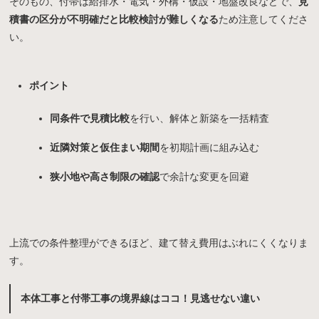
そのもの、付帯は給排水・電気・外構・仮設・地盤改良などで、
見
積書の区分が不明確だと比較検討が難しくなる
ため注意してくださ
い。
ポイント
同条件で見積比較
を行い、解体と新築を一括精査
近隣対策と仮住まい期間
を初期計画に組み込む
狭小地や高さ制限の確認
で余計な変更を回避
上流での条件整理ができるほど、建て替え費用はぶれにくくなりま
す。
本体工事と付帯工事の境界線はココ！見逃せない違い