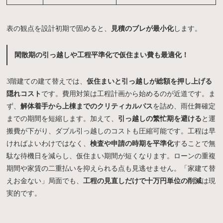
表の観点を設計初期で固めると、
見積のブレが最小化
します。
閑散期の引っ越しや工程平準化で仮住まい費も最適化！
3階建ての建て替えでは、
仮住まいと引っ越しが総額を押し上げる
隠れコスト
です。費用対策は工程計画から始めるのが近道です。ま
ず、
解体着手から上棟までのクリティカルパス
を詰め、雨仕舞確定
までの期間を短縮します。加えて、
引っ越しの繁忙期を避ける
と運
搬費が下がり、ダブル引っ越しのコストも圧縮可能です。工程は早
ければよいわけではなく、
検査や申請の時期を平準化
することで無
駄な待機日を減らし、仮住まい期間が短くなります。ローンの重複
期間や家賃の二重払いを抑えられる点も見逃せません。「家建て替
えお金ない」局面でも、
工程の見直しだけで十万円単位の削減
は現
実的です。