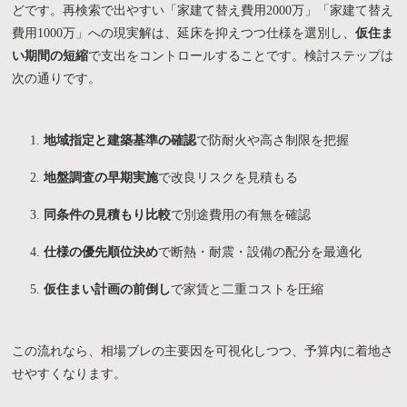
どです。再検索で出やすい「家建て替え費用2000万」「家建て替え
費用1000万」への現実解は、延床を抑えつつ仕様を選別し、
仮住ま
い期間の短縮
で支出をコントロールすることです。検討ステップは
次の通りです。
地域指定と建築基準の確認
で防耐火や高さ制限を把握
地盤調査の早期実施
で改良リスクを見積もる
同条件の見積もり比較
で別途費用の有無を確認
仕様の優先順位決め
で断熱・耐震・設備の配分を最適化
仮住まい計画の前倒し
で家賃と二重コストを圧縮
この流れなら、相場ブレの主要因を可視化しつつ、予算内に着地さ
せやすくなります。