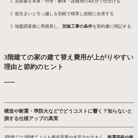
見積書を本体・付帯・解体・諸費用の4区分で仕分ける
仮住まいと引っ越しを別紙で積算し総額に合算する
地盤調査後に再積算し、
別途工事の条件
を契約書に明記する
3階建ての家の建て替え費用が上がりやすい
理由と節約のヒント
構造や耐震・準防火などでどうコストに響く？知らないと
損する仕様アップの真実
3階建ては2階建てよりも構造荷重や水平力が大きく、
耐震等級や耐