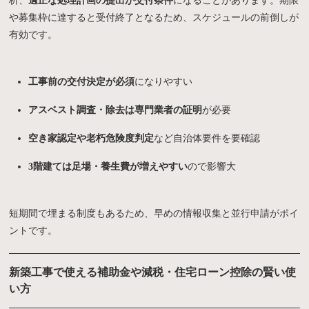
析、
適正な処理計画の提出が交付条件
になることがあります。期限
や募集枠に達すると受付終了となるため、スケジュールの前倒しが
有効です。
工事前の交付決定が必須
になりやすい
アスベスト調査・除去は専門業者の証明
が必要
空き家認定や老朽危険度判定
など自治体要件を要確認
3階建ては足場・養生費が増えやすい
ので影響大
短期間で埋まる制度もあるため、早めの情報収集と並行申請がポイ
ントです。
モデルハウス
見学会・
お問い合わせ・
新築工事で使える補助金や減税・住宅ローン控除の賢い使
来場予約
イベント情報
資料請求
い方