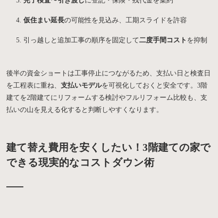
完了検査〜引き渡し
に登記・保険・残代金を集約
仮住まい延長
の可能性を見込み、工期スライドを許容
引っ越しと追加工事の順序を固定して
二度手間コスト
を抑制
後半の資金ショートは工事停止につながるため、支払い日と検査日
を工程表に重ね、
支払いモデル
を可視化しておくと安全です。3階
建てを2階建てにリフォームする検討やフルリフォーム比較も、支
払いの山を見える化すると判断しやすくなります。
建て替え費用を安くしたい！3階建ての家で
できる現実的なコストダウン術