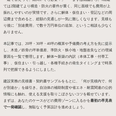
ては2階建てより構造・防火の要件が重く、同じ面積でも費用が上
振れしやすいのが実情です。さらに解体・仮住まい・登記などの周
辺費まで含めると、総額の見通しが一気に難しくなります。見積も
り後に「別途費用」で数十万円単位の追加、というご相談も少なく
ありません。
本記事では、20坪・30坪・40坪の概算や予備費の考え方を先に提示
し、木造／鉄骨の坪単価差、準防火・狭小地・地盤改良などの増減
要因を一覧で整理します。解体〜新築の内訳（本体工事・付帯工
事）、仮住まい・引っ越し・各種手続きの発生タイミングまで時系
列で把握できるようにしました。
建設実務の見積書・契約書サンプルをもとに、「何が見積内で、何
が別途か」を線引き。自治体の補助制度や省エネ・耐震関連の公的
情報にも触れ、使える支援を取りこぼさないコツを載せています。
まずは、あなたのケースがどの費用ゾーンに入るかを
最初の早見表
で一発確認
し、無駄なく予算設計を進めましょう。