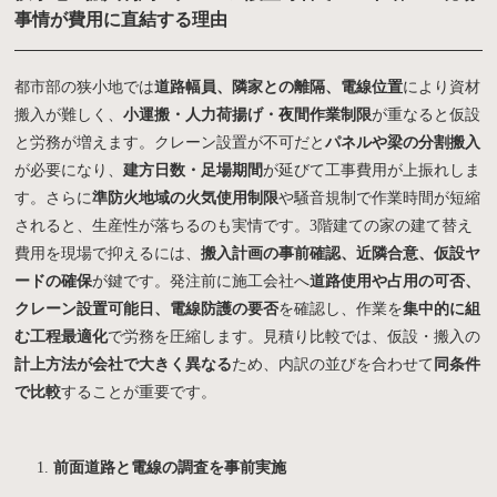
事情が費用に直結する理由
都市部の狭小地では
道路幅員、隣家との離隔、電線位置
により資材
搬入が難しく、
小運搬・人力荷揚げ・夜間作業制限
が重なると仮設
と労務が増えます。クレーン設置が不可だと
パネルや梁の分割搬入
が必要になり、
建方日数・足場期間
が延びて工事費用が上振れしま
す。さらに
準防火地域の火気使用制限
や騒音規制で作業時間が短縮
されると、生産性が落ちるのも実情です。3階建ての家の建て替え
費用を現場で抑えるには、
搬入計画の事前確認、近隣合意、仮設ヤ
ードの確保
が鍵です。発注前に施工会社へ
道路使用や占用の可否、
クレーン設置可能日、電線防護の要否
を確認し、作業を
集中的に組
む工程最適化
で労務を圧縮します。見積り比較では、仮設・搬入の
計上方法が会社で大きく異なる
ため、内訳の並びを合わせて
同条件
で比較
することが重要です。
前面道路と電線の調査を事前実施