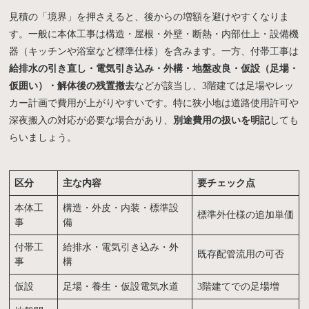
見積の「境界」を押さえると、後からの増額を避けやすくなりま
す。一般に本体工事は構造・屋根・外壁・断熱・内部仕上・設備機
器（キッチンや浴室など標準仕様）を含みます。一方、付帯工事は
給排水の引き直し・電気引き込み・外構・地盤改良・仮設（足場・
仮囲い）・解体後の残置撤去
などが該当し、3階建ては足場やレッ
カー計画で費用が上がりやすいです。特に狭小地は道路使用許可や
深夜搬入の対応が必要な場合があり、
別途費用の扱いを明記
しても
らいましょう。
区分
主な内容
要チェック点
本体工
構造・外皮・内装・標準設
標準外仕様の追加単価
事
備
付帯工
給排水・電気引き込み・外
既存配管流用の可否
事
構
仮設
足場・養生・仮設電気水道
3階建てでの足場増