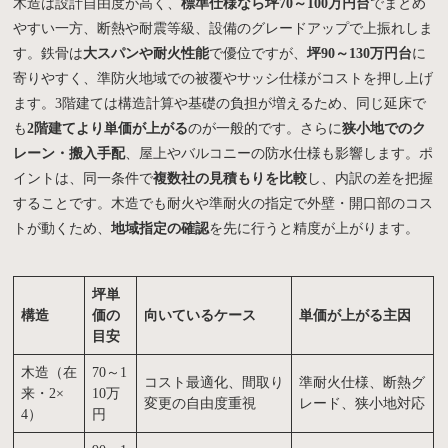
木造は設計自由度が高く、
標準仕様なら坪70～100万円台
でまとめ
やすい一方、断熱や耐震等級、設備のグレードアップで上振れしま
す。鉄骨は
大スパンや耐火性能
で優位ですが、
坪90～130万円台
に
寄りやすく、準防火地域での被覆やサッシ仕様がコストを押し上げ
ます。3階建ては構造計算や基礎の負担が増えるため、同じ延床で
も
2階建てより単価が上がる
のが一般的です。さらに
狭小地でのク
レーン・搬入手配
、屋上やバルコニーの防水仕様も影響します。ポ
イントは、同一条件で
複数社の見積もりを比較
し、内訳の差を把握
することです。木造でも耐火や準耐火の指定で外壁・開口部のコス
トが動くため、
地域指定の確認
を先に行うと精度が上がります。
坪単
構造
価の
向いているケース
単価が上がる主因
目安
木造（在
70～1
コスト最適化、間取り
準耐火仕様、断熱グ
来・2×
10万
変更の自由度重視
レード、狭小地対応
4）
円