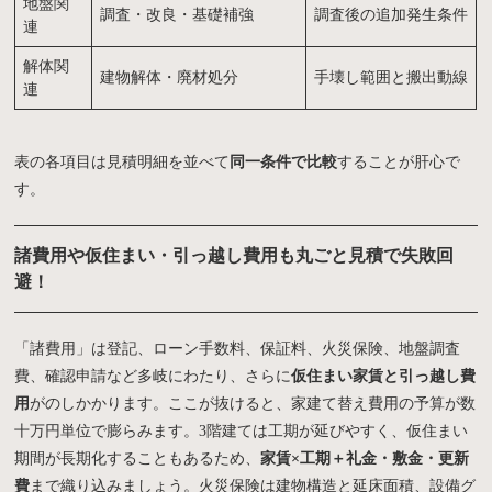
地盤関
調査・改良・基礎補強
調査後の追加発生条件
連
解体関
建物解体・廃材処分
手壊し範囲と搬出動線
連
表の各項目は見積明細を並べて
同一条件で比較
することが肝心で
す。
諸費用や仮住まい・引っ越し費用も丸ごと見積で失敗回
避！
「諸費用」は登記、ローン手数料、保証料、火災保険、地盤調査
費、確認申請など多岐にわたり、さらに
仮住まい家賃と引っ越し費
用
がのしかかります。ここが抜けると、家建て替え費用の予算が数
十万円単位で膨らみます。3階建ては工期が延びやすく、仮住まい
期間が長期化することもあるため、
家賃×工期＋礼金・敷金・更新
費
まで織り込みましょう。火災保険は建物構造と延床面積、設備グ