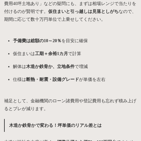
費用40坪土地あり」などの疑問にも、まずは相場レンジで当たりを
付けるのが賢明です。
仮住まいと引っ越しは見落としがち
なので、
期間に応じて数十万円単位で上乗せしてください。
予備費は総額の10～20％
を目安に確保
仮住まいは
工期＋余裕1カ月
で計算
解体は
木造か鉄骨か、立地条件
で増減
仕様は
断熱・耐震・設備グレード
が単価を左右
補足として、金融機関のローン諸費用や登記費用も忘れず積み上げ
るとブレが減ります。
木造か鉄骨かで変わる！坪単価のリアル差とは