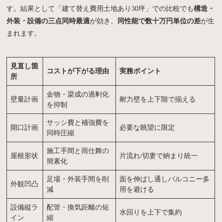
す。結果として「建て替え費用土地あり30坪」での比較でも
構造・
外装・設備の三点同時最適
が効き、
同性能で数十万円単位の差
が生
まれます。
見直し箇
コストが下がる理由
実務ポイント
所
金物・梁成の過剰化
壁量計画
耐力壁を上下階で揃える
を抑制
サッシ費と補強費を
開口計画
必要な眺望に限定
同時圧縮
施工手間と雨仕舞の
屋根形状
片流れ/切妻で納まり統一
簡素化
足場・外装手間を削
面を伸ばし通しバルコニー多
外観凹凸
減
用を避ける
設備縦ラ
配管・換気距離の短
水回りを上下で集約
イン
縮