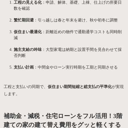
工程の見える化
：申請、解体、基礎、上棟、仕上げの所要日
数を確認
繁忙期回避
：引っ越しは春と年末を避け、秋や初冬に調整
仮住まい最適化
：距離近めの物件で通勤通学コストも同時削
減
施主支給の吟味
：大型家電は納期と設置手間を見合わせて採
否判断
支払い計画
：中間金やローン実行時期を工期と同期させる
工程と支払いの同期で、
仮住まい期間短縮と総支払の平準化
が実現
します。
補助金・減税・住宅ローンをフル活用！3階
建ての家の建て替え費用をグッと軽くする