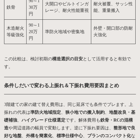
90～1
大開口やビルトインガ
耐火被覆、サッシ性
鉄骨
30万
レージ、耐火性能重視
能、重量搬入
円
90～1
木造耐火
外壁・開口部の防耐
20万
準防火地域や密集地
等級強化
火強化
円
この比較は、検討初期の
構造選択の目安
として活用すると有効で
す。
条件しだいで変わる上振れ＆下振れ費用要因まとめ
3階建ての家の建て替え費用は、同じ延床でも条件でブレます。上
振れの代表は
準防火地域指定
、
狭小地での搬入制約
、
地盤改良・基
礎補強
、
ハイグレード仕様選定
です。解体費用も
鉄骨・RCの混構
造
や周辺道路の幅員で変動します。逆に下振れ要因は、
整形地で良
好な地盤
、
外構を簡素化
、
標準仕様中心
、
プランのコンパクト化
な