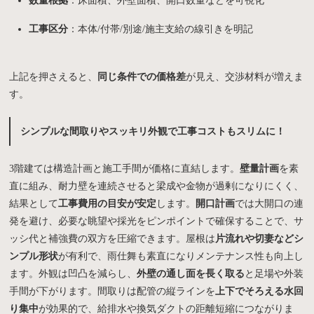
数量根拠
：床面積、外壁面積、開口数量などを可視化
工事区分
：本体/付帯/別途/施主支給の線引きを明記
上記を押さえると、
同じ条件での価格差
が見え、交渉材料が増えま
す。
シンプルな間取りやスッキリ外観で工事コストもスリムに！
3階建ては構造計画と施工手間が価格に直結します。
壁量計画
を素
直に組み、耐力壁を連続させると梁成や金物が過剰になりにくく、
結果として
工事費用の目安が安定
します。
開口計画
では大開口の連
発を避け、必要な眺望や採光をピンポイントで確保することで、サ
ッシ代と補強費の双方を圧縮できます。屋根は
片流れや切妻などシ
ンプル形状
が有利で、雨仕舞も素直になりメンテナンス性も向上し
ます。外観は凹凸を減らし、
外壁の通し面を長く取る
と足場や外装
手間が下がります。間取りは配管の縦ラインを
上下でそろえる水回
り集中
が効果的で、給排水や換気ダクトの距離短縮につながりま