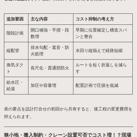
追加要因
主な内容
コスト抑制の考え方
開口補強・手摺・段
早期に位置確定し構造スパ
階段計画
数増
ンと整合
排水勾配・遮音・防
縦配管
水回り縦揃えで経路短縮
火処理
換気ダク
ルートを短く折返しを減ら
長尺化・貫通部防火
ト
す
給水圧・
加圧や容量増
配置計画で圧損を低減
給湯
表の要点を設計打合せの初回から共有すると、後工程の変更費用を
抑えられます。
狭小地・搬入制約・クレーン設置可否でコスト増！？現場