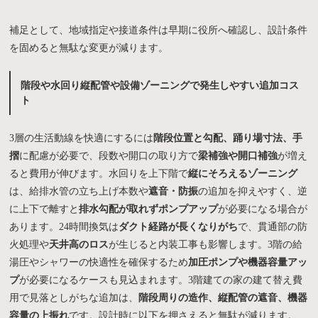
補足として、地域指定や接道条件は早期に役所へ確認し、設計条件
を固めると無駄な変更が減ります。
階段や水回り縦配管や設備ゾーニングで発生しやすい追加コス
ト
3層の生活動線を快適にするには
階段位置と勾配、踊り場寸法、手
摺
に配慮が必要で、段数や開口の取り方で
梁補強や開口補強
が増え
ると費用が伸びます。水回りを上下階で
縦にそろえるゾーニング
は、給排水管の立ち上げ本数や
遮音・防振
の追加を抑えやすく、逆
に上下で離すと
排水勾配が取れずポンプアップ
が必要になる場合が
あります。24時間換気は
ダクト経路が長くなりがち
で、貫通部の防
火処理や
天井高のロス
が生じると内装工事も影響します。3階の給
湯圧やシャワーの快適性を確保するため
加圧ポンプや機器容量アッ
プ
が必要になるケースも見込まれます。3階建ての家の建て替え費
用で見落としがちな追加は、
階段周りの造作、縦配管の遮音、機器
容量の上振れ
です。設計時に以下を押さえると無駄が減ります。