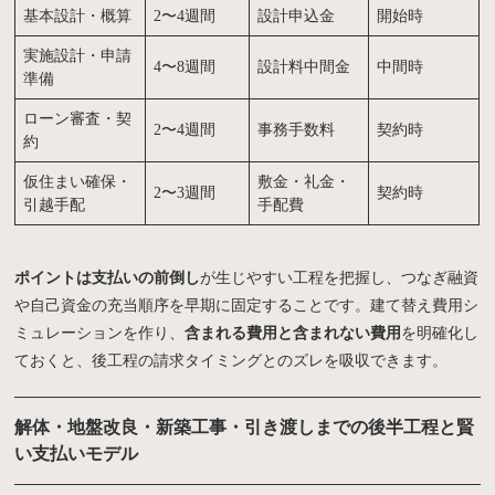
基本設計・概算
2〜4週間
設計申込金
開始時
実施設計・申請
4〜8週間
設計料中間金
中間時
準備
ローン審査・契
2〜4週間
事務手数料
契約時
約
仮住まい確保・
敷金・礼金・
2〜3週間
契約時
引越手配
手配費
ポイントは支払いの前倒し
が生じやすい工程を把握し、つなぎ融資
や自己資金の充当順序を早期に固定することです。建て替え費用シ
ミュレーションを作り、
含まれる費用と含まれない費用
を明確化し
ておくと、後工程の請求タイミングとのズレを吸収できます。
解体・地盤改良・新築工事・引き渡しまでの後半工程と賢
い支払いモデル