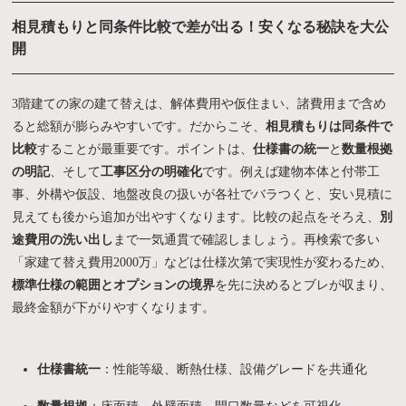
相見積もりと同条件比較で差が出る！安くなる秘訣を大公
開
3階建ての家の建て替えは、解体費用や仮住まい、諸費用まで含め
ると総額が膨らみやすいです。だからこそ、
相見積もりは同条件で
比較
することが最重要です。ポイントは、
仕様書の統一
と
数量根拠
の明記
、そして
工事区分の明確化
です。例えば建物本体と付帯工
事、外構や仮設、地盤改良の扱いが各社でバラつくと、安い見積に
見えても後から追加が出やすくなります。比較の起点をそろえ、
別
途費用の洗い出し
まで一気通貫で確認しましょう。再検索で多い
「家建て替え費用2000万」などは仕様次第で実現性が変わるため、
標準仕様の範囲とオプションの境界
を先に決めるとブレが収まり、
最終金額が下がりやすくなります。
仕様書統一
：性能等級、断熱仕様、設備グレードを共通化