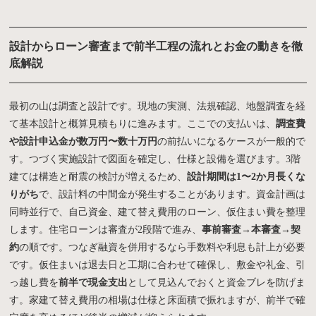
設計からローン審査まで前半工程の流れとお金の動きを徹
底解説
最初の山は調査と設計です。現地の実測、法規確認、地盤調査を経
て基本設計と概算見積もりに進みます。ここでの支払いは、
調査費
や設計申込金が数万円〜数十万円
の前払いになるケースが一般的で
す。つづく実施設計で図面を確定し、仕様と設備を選びます。3階
建ては構造と耐震の検討が増えるため、
設計期間は1〜2か月長くな
りがち
で、設計料の中間金が発生することがあります。資金計画は
同時並行で、自己資金、建て替え費用のローン、仮住まい費を整理
します。住宅ローンは審査が2段階で進み、
事前審査→本審査→契
約
の順です。つなぎ融資を併用するなら手数料や利息も計上が必要
です。仮住まいは退去日と工期に合わせて確保し、敷金や礼金、引
っ越し費を
前半で現金支出
として見込んでおくと資金ブレを防げま
す。家建て替え費用の相場は仕様と床面積で振れますが、前半で確