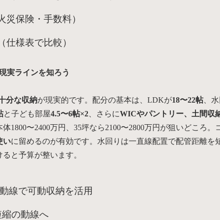
火災保険・手数料）
（仕様表で比較）
Kの現実ラインを知ろう
と十分な収納
が現実的です。配分の基本は、LDKが
18〜22帖
、水
帖
と子ども部屋
4.5〜6帖×2
、さらに
WICやパントリー、土間収
体1800〜2400万円、35坪なら2100〜2800万円が狙いどころ
使い
に留めるのが有効です。水回りは一直線配置で配管距離を
けると予算が整います。
動線で可動収納を活用
短縮の動線へ