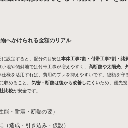
？建物へかけられる金額のリアル
万円に設定すると、配分の目安は
本体工事7割・付帯工事2割・諸
狭小地や傾斜地では付帯工事が増えやすく、
高断熱や太陽光、
準仕様を活用すれば、費用のブレを抑えやすいです。総額を守
に収めること。
気密・断熱は後から改善しにくい
ため、優先投
3社比較
が安全です。
性能・耐震・断熱の要）
に
（造成・引き込み・仮設）