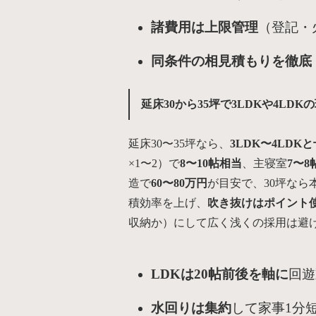
諸費用は上限管理
（登記・
同条件の相見積もりを徹底
延床30から35坪で3LDKや4LD
延床30〜35坪なら、
3LDK〜4LDK
×1〜2）で
8〜10帖相当
、主寝室
7〜8
造で
60〜80万円
が目安で、30坪なら本
積効率を上げ、
吹き抜けはポイント
収納か）にして広く浅くの採用は避
LDKは20帖前後を軸に
回遊
水回りは集約
して家事1分