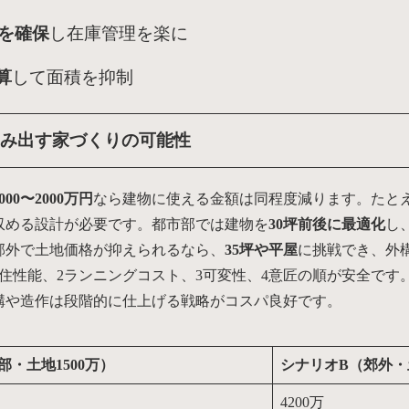
帖を確保
し在庫管理を楽に
算
して面積を抑制
み出す家づくりの可能性
1000〜2000万円
なら建物に使える金額は同程度減ります。たとえば
収める設計が必要です。都市部では建物を
30坪前後に最適化
し
郊外で土地価格が抑えられるなら、
35坪や平屋
に挑戦でき、外
住性能、2ランニングコスト、3可変性、4意匠の順が安全です
構や造作は段階的に仕上げる戦略がコスパ良好です。
・土地1500万）
シナリオB（郊外・
4200万