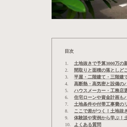
目次
土地抜きで予算3000万
間取りと面積の落としどこ
平屋・二階建て・三階建て
高断熱・高気密と設備のバ
ハウスメーカー・工務店選
住宅ローンや資金計画もバ
土地条件や付帯工事費のリ
ここで差がつく！土地抜き
体験談や実例から学ぶ！土
よくある質問