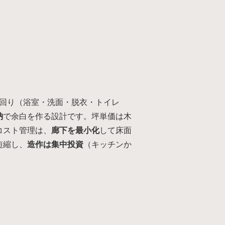
回り（浴室・洗面・脱衣・トイレ
納
で余白を作る設計です。坪単価は木
。コスト管理は、
廊下を最小化
して床面
短縮し、
造作は集中投資
（キッチンか