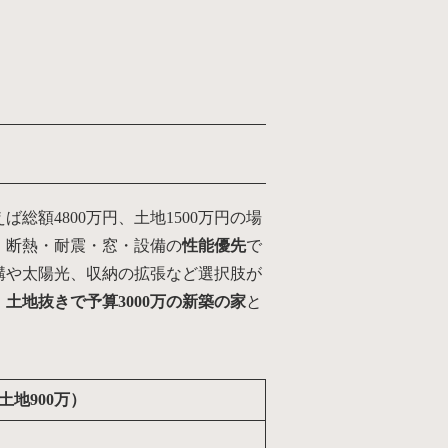
総額4800万円、土地1500万円の場
、断熱・耐震・窓・設備の
性能優先
で
構や太陽光、収納の拡張など選択肢が
。
土地抜きで予算3000万の新築の家
と
土地900万）