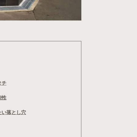
タチ
能性
たい落とし穴