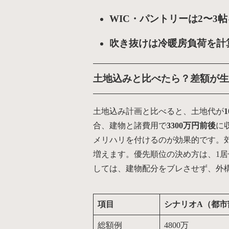
WIC・パントリーは2〜3
吹き抜けは冷暖房負荷を計
土地込みと比べたら？差額が生
土地込み計画と比べると、土地代が
合、建物と諸費用で
3300万円前後
に
メリハリを付けるのが効果的です。
増えます。優先順位の決め方は、1居
しては、建物配分をブレさせず、外
項目
シナリオA（都市部
総額例
4800万