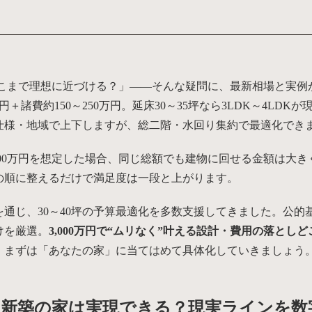
。どこまで理想に近づける？」——そんな疑問に、最新相場と実
00万円＋諸費約150～250万円。延床30～35坪なら3LDK～4LDK
は仕様・地域で上下しますが、総二階・水回り集約で最適化でき
000万円を想定した場合、同じ総額でも建物に回せる金額は大
の順に整えるだけで満足度は一段と上がります。
通じ、30～40坪の予算最適化を多数支援してきました。公的
けを厳選。
3,000万円で“ムリなく”叶える設計・費用の落としど
。まずは「あなたの家」に当てはめて具体化していきましょう
万の新築の家は実現できる？現実ラインを